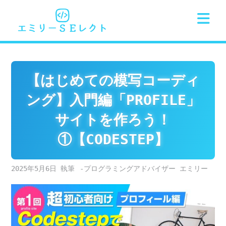
Skip
to
content
【はじめての模写コーディ
ング】入門編「PROFILE」
サイトを作ろう！
①【CODESTEP】
2025年5月6日
-プログラミングアドバイザー エミリー