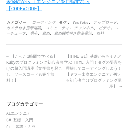
未経験からITエンジニアを目指すなら
【CODE×CODE】
カテゴリー：
コーディング
タグ：
YouTube
,
アップロード
,
カメラ付き携帯電話
,
コミュニティ
,
チャンネル
,
ビデオ
,
ユ
ーチューブ
,
共有
,
動画
,
動画機能付き携帯電話
,
無料
Post
←
【たった1時間で学べる】
【HTML #1】基礎からちゃんと
navigation
Rubyのプログラミング初心者向
学ぶ HTML 入門！タグの要素を
けの超入門講座【文字書き起こ
理解してコーディングしよう！
し、ソースコードも完全無
【ヤフー出身エンジニアが教え
料！】
る初心者向けプログラミング講
座】
→
ブログカテゴリー
AIエンジニア
C# 基礎・入門
C++ 基礎・入門