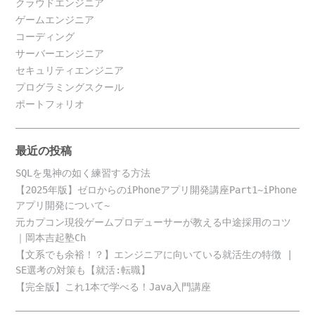
クラウドエンジニア
ゲームエンジニア
コーディング
サーバーエンジニア
セキュリティエンジニア
プログラミングスクール
ポートフォリオ
最近の投稿
SQLを鬼神の如く練習する方法
【2025年版】ゼロからのiPhoneアプリ開発講座Part1~iPhone
アプリ開発について~
元カプコン現役ゲームプロデューサーが教える中途採用のコツ
｜岡本吉起塾Ch
【文系でも余裕！？】エンジニアに向いている就活生の特徴 |
SE選考の対策も【就活:転職】
【完全版】これ1本で学べる！Java入門講座