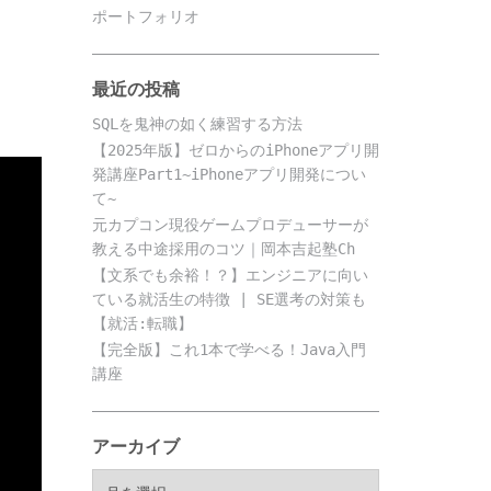
ポートフォリオ
最近の投稿
SQLを鬼神の如く練習する方法
【2025年版】ゼロからのiPhoneアプリ開
発講座Part1~iPhoneアプリ開発につい
て~
元カプコン現役ゲームプロデューサーが
教える中途採用のコツ｜岡本吉起塾Ch
【文系でも余裕！？】エンジニアに向い
ている就活生の特徴 | SE選考の対策も
【就活:転職】
【完全版】これ1本で学べる！Java入門
講座
アーカイブ
ア