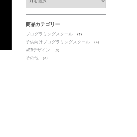
ー
カ
イ
ブ
商品カテゴリー
プログラミングスクール
(7)
子供向けプログラミングスクール
(4)
WEBデザイン
(3)
その他
(0)