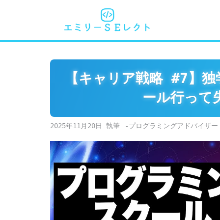
Skip
to
content
【キャリア戦略 #7】
ール行って
2025年11月20日
-プログラミングアドバイザー