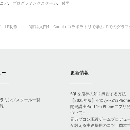
ニア
,
プログラミングスクール
,
独学
 LP制作
R言語入門4～Googleコラボラトリで学ぶ Rでのグラ
ュー
更新情報
SQLを鬼神の如く練習する方法
ラミングスクール一覧
【2025年版】ゼロからのiPhon
報
開発講座Part1~iPhoneアプリ
ついて~
元カプコン現役ゲームプロデュ
が教える中途採用のコツ｜岡本