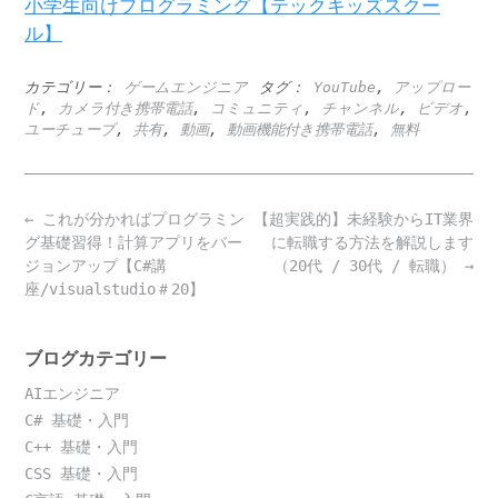
小学生向けプログラミング【テックキッズスクー
ル】
カテゴリー：
ゲームエンジニア
タグ：
YouTube
,
アップロー
ド
,
カメラ付き携帯電話
,
コミュニティ
,
チャンネル
,
ビデオ
,
ユーチューブ
,
共有
,
動画
,
動画機能付き携帯電話
,
無料
Post
←
これが分かればプログラミン
【超実践的】未経験からIT業界
navigation
グ基礎習得！計算アプリをバー
に転職する方法を解説します
ジョンアップ【C#講
（20代 / 30代 / 転職）
→
座/visualstudio＃20】
ブログカテゴリー
AIエンジニア
C# 基礎・入門
C++ 基礎・入門
CSS 基礎・入門