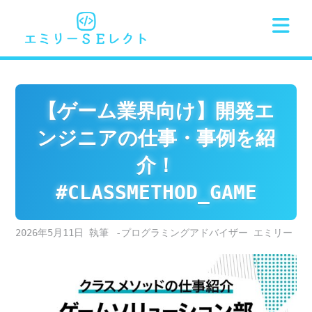
Skip
to
content
【ゲーム業界向け】開発エ
ンジニアの仕事・事例を紹
介！
#CLASSMETHOD_GAME
2026年5月11日
-プログラミングアドバイザー エミリー