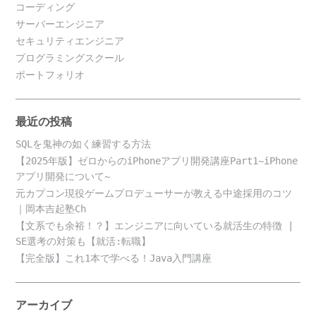
コーディング
サーバーエンジニア
セキュリティエンジニア
プログラミングスクール
ポートフォリオ
最近の投稿
SQLを鬼神の如く練習する方法
【2025年版】ゼロからのiPhoneアプリ開発講座Part1~iPhone
アプリ開発について~
元カプコン現役ゲームプロデューサーが教える中途採用のコツ
｜岡本吉起塾Ch
【文系でも余裕！？】エンジニアに向いている就活生の特徴 |
SE選考の対策も【就活:転職】
【完全版】これ1本で学べる！Java入門講座
アーカイブ