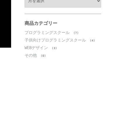
ー
カ
イ
ブ
商品カテゴリー
プログラミングスクール
(7)
子供向けプログラミングスクール
(4)
WEBデザイン
(3)
その他
(0)