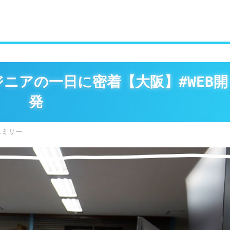
ニアの一日に密着【大阪】#WEB開
発
エミリー