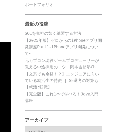
ポートフォリオ
最近の投稿
SQLを鬼神の如く練習する方法
【2025年版】ゼロからのiPhoneアプリ開
発講座Part1~iPhoneアプリ開発につい
て~
元カプコン現役ゲームプロデューサーが
教える中途採用のコツ｜岡本吉起塾Ch
【文系でも余裕！？】エンジニアに向い
ている就活生の特徴 | SE選考の対策も
【就活:転職】
【完全版】これ1本で学べる！Java入門
講座
アーカイブ
ア