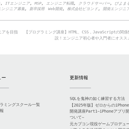
S
,
ITエンジニア
,
MSP
,
エンジニア転職
,
クラウドサーバー
,
びよま
エンジニア募集
,
新卒採用 Web開発
,
株式会社ビヨンド
,
開発エンジニ
ニアを目指
【プログラミング講座】HTML、CSS，JavaScriptの関
説！エンジニア初心者や入門者にオス
ュー
更新情報
SQLを鬼神の如く練習する方法
ラミングスクール一覧
【2025年版】ゼロからのiPhon
報
開発講座Part1~iPhoneアプリ
ついて~
元カプコン現役ゲームプロデュ