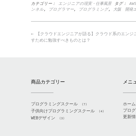
カテゴリー：
エンジニアの現実・仕事風景
タグ：
AW
ンネル
,
プログラマー
,
プログラミング
,
大阪 開発
Post
←
【クラウドエンジニアが語る】クラウド系のエンジ
navigation
すために勉強すべきものとは？
商品カテゴリー
メニ
プログラミングスクール
ホーム
(7)
プログ
子供向けプログラミングスクール
(4)
更新情
WEBデザイン
(3)