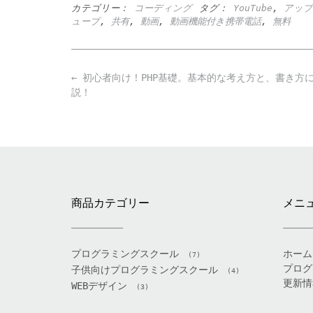
カテゴリー：
コーディング
タグ：
YouTube
,
アップ
ューブ
,
共有
,
動画
,
動画機能付き携帯電話
,
無料
Post
←
初心者向け！PHP基礎。基本的な考え方と、書き方
navigation
説！
商品カテゴリー
メニ
プログラミングスクール
ホーム
(7)
プログ
子供向けプログラミングスクール
(4)
更新情
WEBデザイン
(3)