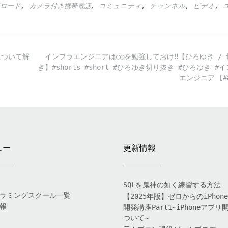
ロード
,
カメラ付き携帯電話
,
コミュニティ
,
チャンネル
,
ビデオ
,
について解
インフラエンジニアは○○を勉強しておけ‼️【ひろゆき /
き】#shorts #short #ひろゆき切り抜き #ひろゆき #
エンジニア [#
ュー
更新情報
SQLを鬼神の如く練習する方法
ラミングスクール一覧
【2025年版】ゼロからのiPhon
報
開発講座Part1~iPhoneアプリ
ついて~