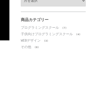
ー
カ
イ
ブ
商品カテゴリー
プログラミングスクール
(7)
子供向けプログラミングスクール
(4)
WEBデザイン
(3)
その他
(0)