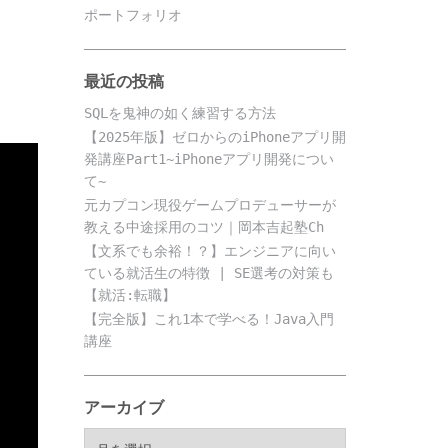
ポートフォリオ
最近の投稿
SQLを鬼神の如く練習する方法
【2025年版】ゼロからのiPhoneアプリ開
発講座Part1~iPhoneアプリ開発につい
て~
元カプコン現役ゲームプロデューサーが
教える中途採用のコツ｜岡本吉起塾Ch
【文系でも余裕！？】エンジニアに向い
ている就活生の特徴 | SE選考の対策も
【就活:転職】
【完全版】これ1本で学べる！Java入門
講座
アーカイブ
ア