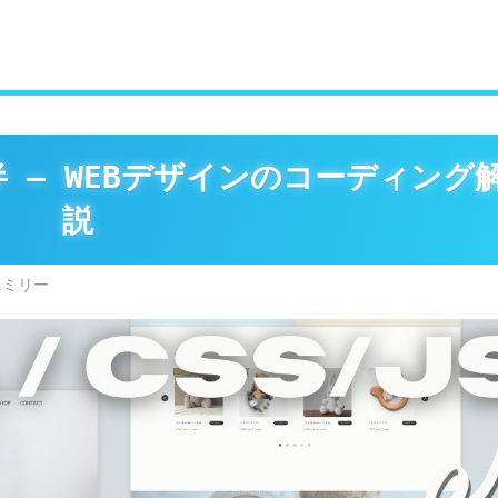
半 – WEBデザインのコーディング
説
エミリー