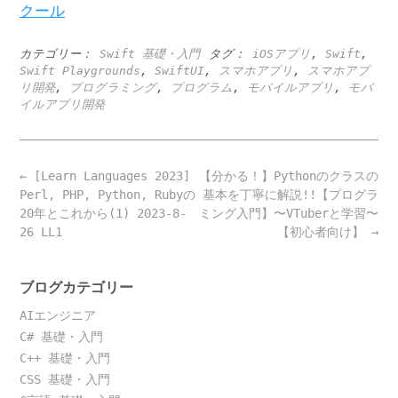
クール
カテゴリー：
Swift 基礎・入門
タグ：
iOSアプリ
,
Swift
,
Swift Playgrounds
,
SwiftUI
,
スマホアプリ
,
スマホアプ
リ開発
,
プログラミング
,
プログラム
,
モバイルアプリ
,
モバ
イルアプリ開発
Post
←
[Learn Languages 2023]
【分かる！】Pythonのクラスの
navigation
Perl, PHP, Python, Rubyの
基本を丁寧に解説!!【プログラ
20年とこれから(1) 2023-8-
ミング入門】〜VTuberと学習〜
26 LL1
【初心者向け】
→
ブログカテゴリー
AIエンジニア
C# 基礎・入門
C++ 基礎・入門
CSS 基礎・入門