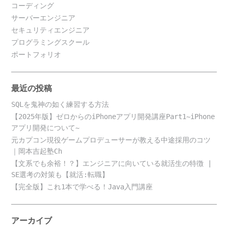
コーディング
サーバーエンジニア
セキュリティエンジニア
プログラミングスクール
ポートフォリオ
最近の投稿
SQLを鬼神の如く練習する方法
【2025年版】ゼロからのiPhoneアプリ開発講座Part1~iPhone
アプリ開発について~
元カプコン現役ゲームプロデューサーが教える中途採用のコツ
｜岡本吉起塾Ch
【文系でも余裕！？】エンジニアに向いている就活生の特徴 |
SE選考の対策も【就活:転職】
【完全版】これ1本で学べる！Java入門講座
アーカイブ