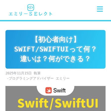
Skip
to
content
【初心者向け】
SWIFT/SWIFTUIって何？
違いは？何ができる？
2025年11月15日
-プログラミングアドバイザー エミリー