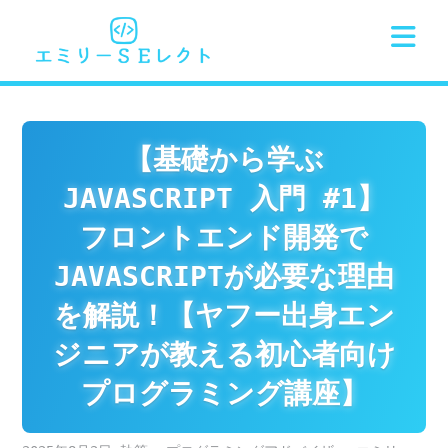
Skip
to
content
【基礎から学ぶ
JAVASCRIPT 入門 #1】
フロントエンド開発で
JAVASCRIPTが必要な理由
を解説！【ヤフー出身エン
ジニアが教える初心者向け
プログラミング講座】