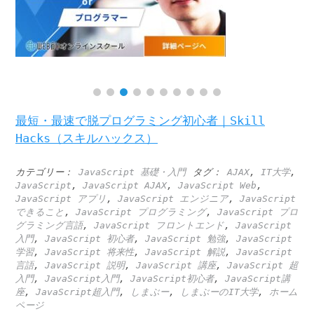
最短・最速で脱プログラミング初心者｜Skill
Hacks（スキルハックス）
カテゴリー：
JavaScript 基礎・入門
タグ：
AJAX
,
IT大学
,
JavaScript
,
JavaScript AJAX
,
JavaScript Web
,
JavaScript アプリ
,
JavaScript エンジニア
,
JavaScript
できること
,
JavaScript プログラミング
,
JavaScript プロ
グラミング言語
,
JavaScript フロントエンド
,
JavaScript
入門
,
JavaScript 初心者
,
JavaScript 勉強
,
JavaScript
学習
,
JavaScript 将来性
,
JavaScript 解説
,
JavaScript
言語
,
JavaScript 説明
,
JavaScript 講座
,
JavaScript 超
入門
,
JavaScript入門
,
JavaScript初心者
,
JavaScript講
座
,
JavaScript超入門
,
しまぶー
,
しまぶーのIT大学
,
ホーム
ページ