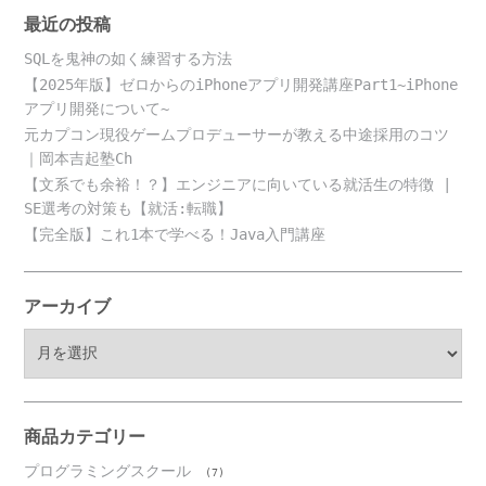
最近の投稿
SQLを鬼神の如く練習する方法
【2025年版】ゼロからのiPhoneアプリ開発講座Part1~iPhone
アプリ開発について~
元カプコン現役ゲームプロデューサーが教える中途採用のコツ
｜岡本吉起塾Ch
【文系でも余裕！？】エンジニアに向いている就活生の特徴 |
SE選考の対策も【就活:転職】
【完全版】これ1本で学べる！Java入門講座
アーカイブ
ア
ー
カ
イ
ブ
商品カテゴリー
プログラミングスクール
(7)