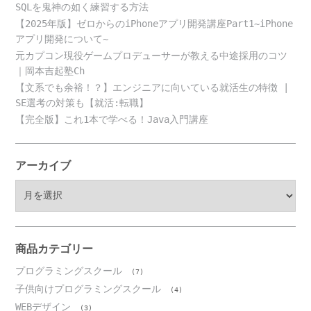
SQLを鬼神の如く練習する方法
【2025年版】ゼロからのiPhoneアプリ開発講座Part1~iPhone
アプリ開発について~
元カプコン現役ゲームプロデューサーが教える中途採用のコツ
｜岡本吉起塾Ch
【文系でも余裕！？】エンジニアに向いている就活生の特徴 |
SE選考の対策も【就活:転職】
【完全版】これ1本で学べる！Java入門講座
アーカイブ
ア
ー
カ
イ
ブ
商品カテゴリー
プログラミングスクール
(7)
子供向けプログラミングスクール
(4)
WEBデザイン
(3)