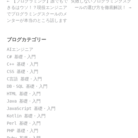
Post
←
【プログラミング】誰でもで
失敗しないプログラミングスク
navigation
きるはウソ！？現役エンジニア
ールの選び方を徹底解説！
→
でプログラミングスクールのメ
ンターが本当のところ話します
ブログカテゴリー
AIエンジニア
C# 基礎・入門
C++ 基礎・入門
CSS 基礎・入門
C言語 基礎・入門
DB・SQL 基礎・入門
HTML 基礎・入門
Java 基礎・入門
JavaScript 基礎・入門
Kotlin 基礎・入門
Perl 基礎・入門
PHP 基礎・入門