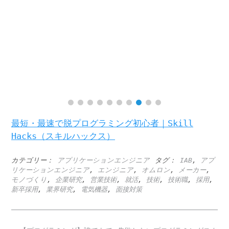
最短・最速で脱プログラミング初心者｜Skill
Hacks（スキルハックス）
カテゴリー：
アプリケーションエンジニア
タグ：
IAB
,
アプ
リケーションエンジニア
,
エンジニア
,
オムロン
,
メーカー
,
モノづくり
,
企業研究
,
営業技術
,
就活
,
技術
,
技術職
,
採用
,
新卒採用
,
業界研究
,
電気機器
,
面接対策