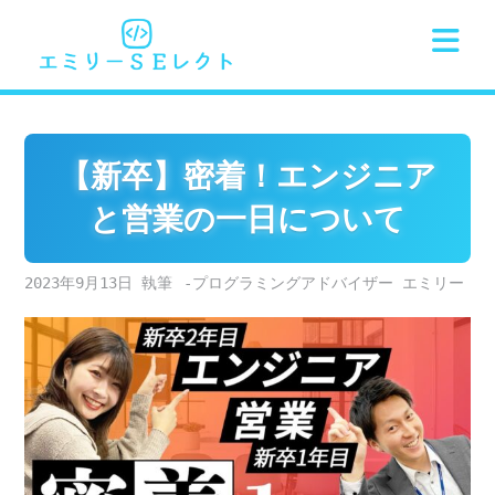
Skip
to
content
【新卒】密着！エンジニア
と営業の一日について
2023年9月13日
-プログラミングアドバイザー エミリー