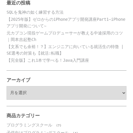
最近の投稿
SQLを鬼神の如く練習する方法
【2025年版】ゼロからのiPhoneアプリ開発講座Part1~iPhone
アプリ開発について~
元カプコン現役ゲームプロデューサーが教える中途採用のコツ
｜岡本吉起塾Ch
【文系でも余裕！？】エンジニアに向いている就活生の特徴 |
SE選考の対策も【就活:転職】
【完全版】これ1本で学べる！Java入門講座
アーカイブ
ア
ー
カ
イ
ブ
商品カテゴリー
プログラミングスクール
(7)
子供向けプログラミングスクール