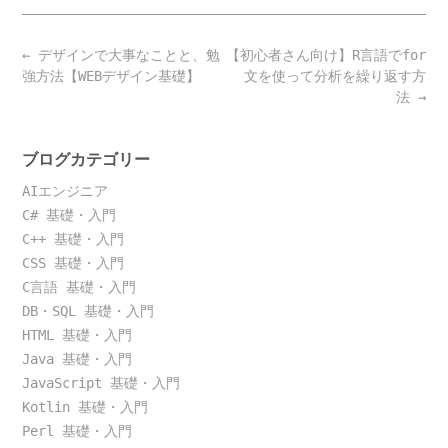
Post
←
デザインで大事なことと、勉
【初心者さん向け】R言語でfor
navigation
強方法【WEBデザイン基礎】
文を使って分析を繰り返す方
法
→
ブログカテゴリー
AIエンジニア
C# 基礎・入門
C++ 基礎・入門
CSS 基礎・入門
C言語 基礎・入門
DB・SQL 基礎・入門
HTML 基礎・入門
Java 基礎・入門
JavaScript 基礎・入門
Kotlin 基礎・入門
Perl 基礎・入門