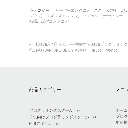
カテゴリー：
サーバーエンジニア
タグ：
CCNA
,
IT
ズウズ
,
ウズウズカレッジ
,
ウズカレ
,
データベース
転職
,
開発エンジニア
Post
←
【Java入門】ゼロから理解するJavaプログラミング
navigation
①Java/JVM/JRE/JDK の役割と Hello, world
商品カテゴリー
メニ
プログラミングスクール
ホーム
(7)
プログ
子供向けプログラミングスクール
(4)
更新情
WEBデザイン
(3)