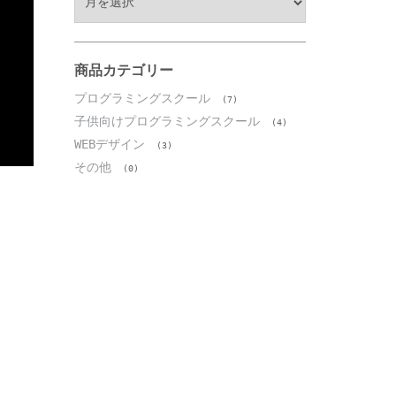
ー
カ
イ
ブ
商品カテゴリー
プログラミングスクール
(7)
子供向けプログラミングスクール
(4)
WEBデザイン
(3)
その他
(0)