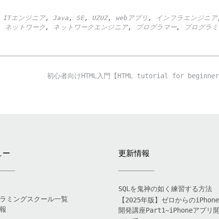
,
ITエンジニア
,
Java
,
SE
,
UZUZ
,
webアプリ
,
インフラエンジニア
,
ネットワーク
,
ネットワークエンジニア
,
プログラマー
,
プログラミ
初心者向けHTML入門【HTML tutorial for beginn
ュー
更新情報
SQLを鬼神の如く練習する方法
ラミングスクール一覧
【2025年版】ゼロからのiPhon
報
開発講座Part1~iPhoneアプリ