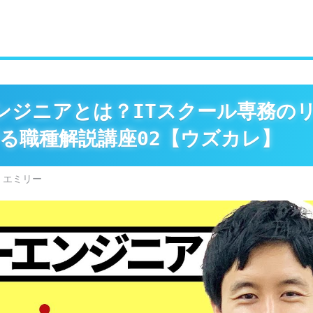
ンジニアとは？ITスクール専務の
る職種解説講座02【ウズカレ】
 エミリー