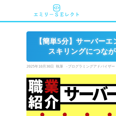
Skip
to
content
【簡単5分】サーバーエ
スキリングにつなが
2025年10月30日
-プログラミングアドバイザー