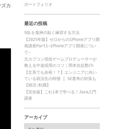
ポートフォリオ
ウズカ
最近の投稿
SQLを鬼神の如く練習する方法
【2025年版】ゼロからのiPhoneアプリ開
発講座Part1~iPhoneアプリ開発につい
て~
元カプコン現役ゲームプロデューサーが
教える中途採用のコツ｜岡本吉起塾Ch
【文系でも余裕！？】エンジニアに向い
ている就活生の特徴 | SE選考の対策も
【就活:転職】
【完全版】これ1本で学べる！Java入門
講座
アーカイブ
ア