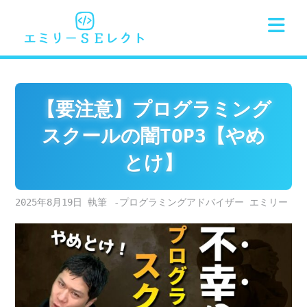
Skip
to
content
【要注意】プログラミング
スクールの闇TOP3【やめ
とけ】
2025年8月19日
-プログラミングアドバイザー エミリー