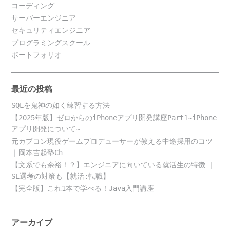
コーディング
サーバーエンジニア
セキュリティエンジニア
プログラミングスクール
ポートフォリオ
最近の投稿
SQLを鬼神の如く練習する方法
【2025年版】ゼロからのiPhoneアプリ開発講座Part1~iPhone
アプリ開発について~
元カプコン現役ゲームプロデューサーが教える中途採用のコツ
｜岡本吉起塾Ch
【文系でも余裕！？】エンジニアに向いている就活生の特徴 |
SE選考の対策も【就活:転職】
【完全版】これ1本で学べる！Java入門講座
アーカイブ