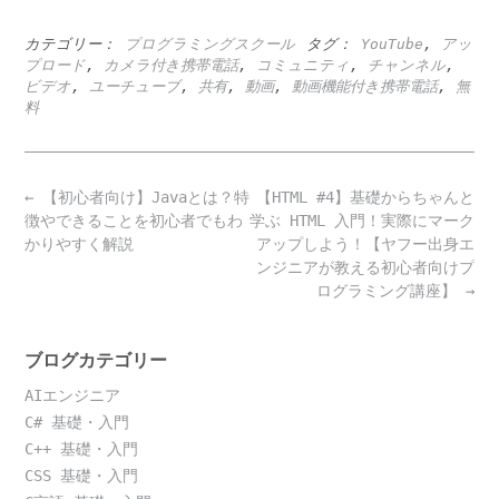
カテゴリー：
プログラミングスクール
タグ：
YouTube
,
アッ
プロード
,
カメラ付き携帯電話
,
コミュニティ
,
チャンネル
,
ビデオ
,
ユーチューブ
,
共有
,
動画
,
動画機能付き携帯電話
,
無
料
Post
←
【初心者向け】Javaとは？特
【HTML #4】基礎からちゃんと
navigation
徴やできることを初心者でもわ
学ぶ HTML 入門！実際にマーク
かりやすく解説
アップしよう！【ヤフー出身エ
ンジニアが教える初心者向けプ
ログラミング講座】
→
ブログカテゴリー
AIエンジニア
C# 基礎・入門
C++ 基礎・入門
CSS 基礎・入門