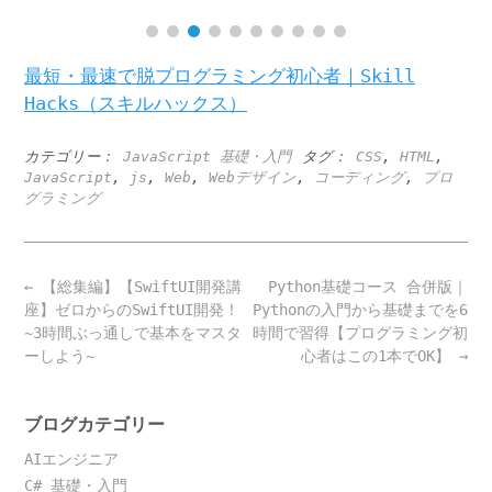
最短・最速で脱プログラミング初心者｜Skill
Hacks（スキルハックス）
カテゴリー：
JavaScript 基礎・入門
タグ：
CSS
,
HTML
,
JavaScript
,
js
,
Web
,
Webデザイン
,
コーディング
,
プロ
グラミング
Post
←
【総集編】【SwiftUI開発講
Python基礎コース 合併版｜
navigation
座】ゼロからのSwiftUI開発！
Pythonの入門から基礎までを6
~3時間ぶっ通しで基本をマスタ
時間で習得【プログラミング初
ーしよう~
心者はこの1本でOK】
→
ブログカテゴリー
AIエンジニア
C# 基礎・入門