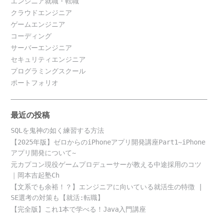
エンジニア就職・転職
クラウドエンジニア
ゲームエンジニア
コーディング
サーバーエンジニア
セキュリティエンジニア
プログラミングスクール
ポートフォリオ
最近の投稿
SQLを鬼神の如く練習する方法
【2025年版】ゼロからのiPhoneアプリ開発講座Part1~iPhone
アプリ開発について~
元カプコン現役ゲームプロデューサーが教える中途採用のコツ
｜岡本吉起塾Ch
【文系でも余裕！？】エンジニアに向いている就活生の特徴 |
SE選考の対策も【就活:転職】
【完全版】これ1本で学べる！Java入門講座