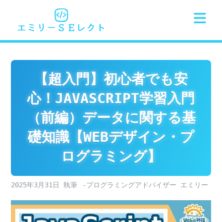
Skip
to
content
【超入門】初心者でも安
心！JAVASCRIPT学習入門
（前編）データに関する基
礎知識【WEBデザイン・プ
ログラミング】
2025年3月31日
-プログラミングアドバイザー エミリー