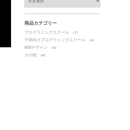
ー
カ
イ
ブ
商品カテゴリー
プログラミングスクール
(7)
子供向けプログラミングスクール
(4)
WEBデザイン
(3)
その他
(0)