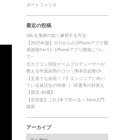
ポートフォリオ
最近の投稿
SQLを鬼神の如く練習する方法
【2025年版】ゼロからのiPhoneアプリ開
発講座Part1~iPhoneアプリ開発につい
て~
元カプコン現役ゲームプロデューサーが
教える中途採用のコツ｜岡本吉起塾Ch
【文系でも余裕！？】エンジニアに向い
ている就活生の特徴 | SE選考の対策も
【就活:転職】
【完全版】これ1本で学べる！Java入門
講座
アーカイブ
ア