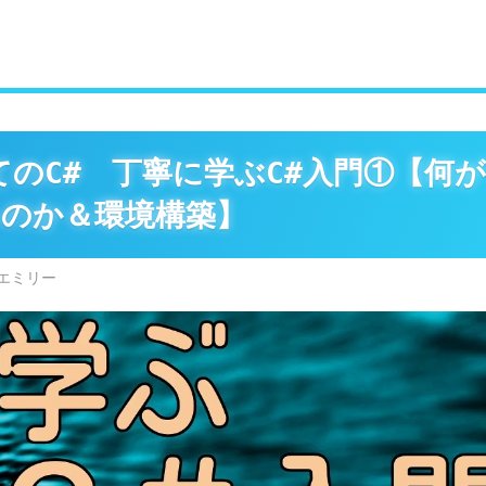
てのC# 丁寧に学ぶC#入門①【何が
のか＆環境構築】
エミリー