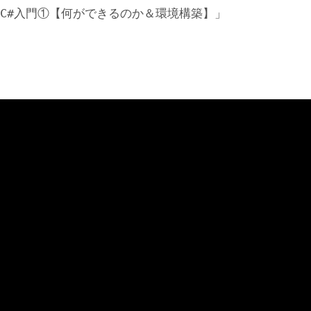
ぶC#入門①【何ができるのか＆環境構築】」