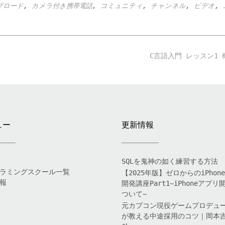
プロード
,
カメラ付き携帯電話
,
コミュニティ
,
チャンネル
,
ビデオ
,
】
C言語入門 レッスン1
ュー
更新情報
SQLを鬼神の如く練習する方法
ラミングスクール一覧
【2025年版】ゼロからのiPhon
報
開発講座Part1~iPhoneアプリ
ついて~
元カプコン現役ゲームプロデュ
が教える中途採用のコツ｜岡本