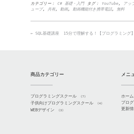
カテゴリー：
C# 基礎・入門
タグ：
YouTube
,
アッ
ューブ
,
共有
,
動画
,
動画機能付き携帯電話
,
無料
Post
←
SQL基礎講座 15分で理解する！【プログラミング
navigation
商品カテゴリー
メニ
プログラミングスクール
ホーム
(7)
プログ
子供向けプログラミングスクール
(4)
更新情
WEBデザイン
(3)