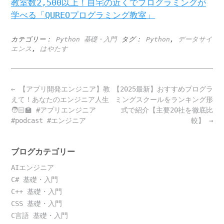
教室数2,500以上！自宅の近くでプログラミングが
学べる「QUREOプログラミング教室」
カテゴリー：
Python 基礎・入門
タグ：
Python
,
データサイ
エンス
,
はやたす
Post
←
【アプリ開発エンジニア】教
【2025最新】おすすめプログラ
navigation
えて！あなたのエンジニア人生
ミングスクールをランキング形
🧑🏻‍🏫 #アプリエンジニア
式で紹介【主要20社を徹底比
#podcast #エンジニア
較】
→
ブログカテゴリー
AIエンジニア
C# 基礎・入門
C++ 基礎・入門
CSS 基礎・入門
C言語 基礎・入門