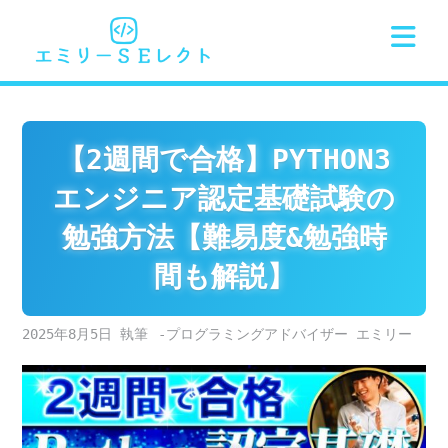
Skip
to
content
【2週間で合格】PYTHON3
エンジニア認定基礎試験の
勉強方法【難易度&勉強時
間も解説】
2025年8月5日
-プログラミングアドバイザー エミリー