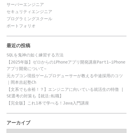
サーバーエンジニア
セキュリティエンジニア
プログラミングスクール
ポートフォリオ
最近の投稿
SQLを鬼神の如く練習する方法
【2025年版】ゼロからのiPhoneアプリ開発講座Part1~iPhone
アプリ開発について~
元カプコン現役ゲームプロデューサーが教える中途採用のコツ
｜岡本吉起塾Ch
【文系でも余裕！？】エンジニアに向いている就活生の特徴 |
SE選考の対策も【就活:転職】
【完全版】これ1本で学べる！Java入門講座
アーカイブ
ア