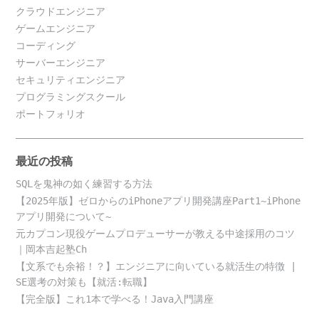
クラウドエンジニア
ゲームエンジニア
コーディング
サーバーエンジニア
セキュリティエンジニア
プログラミングスクール
ポートフォリオ
最近の投稿
SQLを鬼神の如く練習する方法
【2025年版】ゼロからのiPhoneアプリ開発講座Part1~iPhone
アプリ開発について~
元カプコン現役ゲームプロデューサーが教える中途採用のコツ
｜岡本吉起塾Ch
【文系でも余裕！？】エンジニアに向いている就活生の特徴 |
SE選考の対策も【就活:転職】
【完全版】これ1本で学べる！Java入門講座