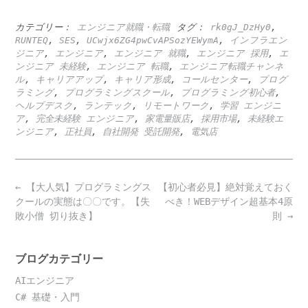
カテゴリー：
エンジニア就職・転職
タグ：
rk0gJ_DzHy0
,
RUNTEQ
,
SES
,
UCwjx6ZG4pwCvAPSozYEWymA
,
インフラエン
ジニア
,
エンジニア
,
エンジニア 就職
,
エンジニア 採用
,
エ
ンジニア 未経験
,
エンジニア 転職
,
エンジニア転職チャンネ
ル
,
キャリアアップ
,
キャリア形成
,
コールセンター
,
プログ
ラミング
,
プログラミングスクール
,
プログラミング初心者
,
ヘルプデスク
,
ランテック
,
リモートワーク
,
学習 エンジニ
ア
,
完全未経験 エンジニア
,
家電量販店
,
採用市場
,
未経験エ
ンジニア
,
正社員
,
自社開発 受託開発
,
電気店
Post
←
【大人気】プログラミングス
【初心者必見】絶対覚えておく
navigation
クールの実態は〇〇です。【失
べき！WEBデザイン超基本4原
敗小僧 切り抜き】
則
→
ブログカテゴリー
AIエンジニア
C# 基礎・入門