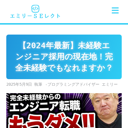
Skip
to
content
【2024年最新】未経験エ
ンジニア採用の現在地！完
全未経験でもなれますか？
2025年5月9日
-プログラミングアドバイザー エミリー