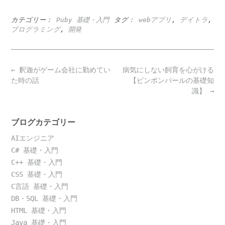
カテゴリー：
Puby 基礎・入門
タグ：
webアプリ
,
デイトラ
,
プログラミング
,
開発
Post
←
釈迦がゲーム会社に勤めてい
病気にしない飼育を心がける
navigation
た時の話
【ピンポンパールの基礎知
識】
→
ブログカテゴリー
AIエンジニア
C# 基礎・入門
C++ 基礎・入門
CSS 基礎・入門
C言語 基礎・入門
DB・SQL 基礎・入門
HTML 基礎・入門
Java 基礎・入門