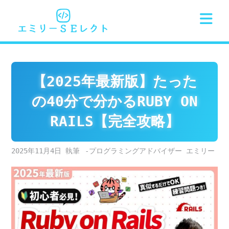
Skip
to
content
【2025年最新版】たった
の40分で分かるRUBY ON
RAILS【完全攻略】
2025年11月4日
-プログラミングアドバイザー エミリー