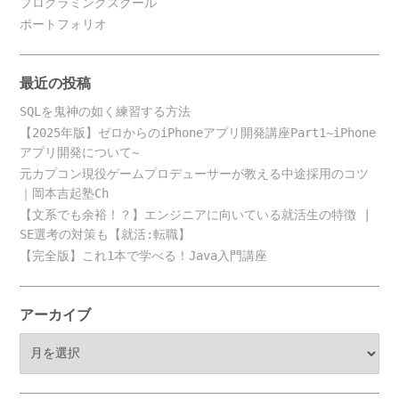
プログラミングスクール
ポートフォリオ
最近の投稿
SQLを鬼神の如く練習する方法
【2025年版】ゼロからのiPhoneアプリ開発講座Part1~iPhone
アプリ開発について~
元カプコン現役ゲームプロデューサーが教える中途採用のコツ
｜岡本吉起塾Ch
【文系でも余裕！？】エンジニアに向いている就活生の特徴 |
SE選考の対策も【就活:転職】
【完全版】これ1本で学べる！Java入門講座
アーカイブ
ア
ー
カ