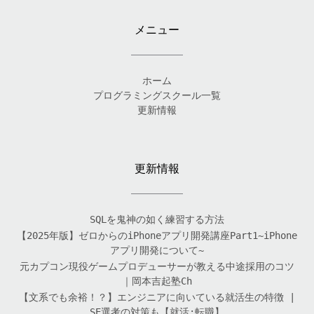
メニュー
ホーム
プログラミングスクール一覧
更新情報
更新情報
SQLを鬼神の如く練習する方法
【2025年版】ゼロからのiPhoneアプリ開発講座Part1~iPhone
アプリ開発について~
元カプコン現役ゲームプロデューサーが教える中途採用のコツ
｜岡本吉起塾Ch
【文系でも余裕！？】エンジニアに向いている就活生の特徴 |
SE選考の対策も【就活:転職】