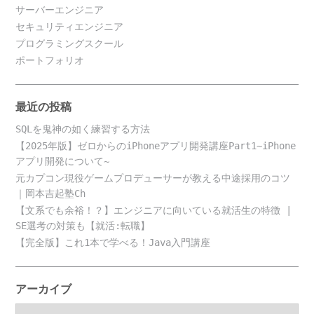
サーバーエンジニア
セキュリティエンジニア
プログラミングスクール
ポートフォリオ
最近の投稿
SQLを鬼神の如く練習する方法
【2025年版】ゼロからのiPhoneアプリ開発講座Part1~iPhone
アプリ開発について~
元カプコン現役ゲームプロデューサーが教える中途採用のコツ
｜岡本吉起塾Ch
【文系でも余裕！？】エンジニアに向いている就活生の特徴 |
SE選考の対策も【就活:転職】
【完全版】これ1本で学べる！Java入門講座
アーカイブ
ア