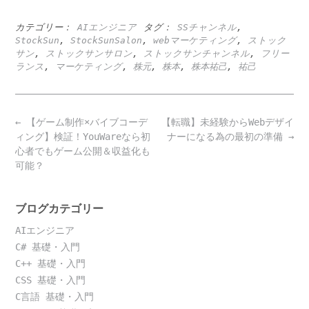
カテゴリー：
AIエンジニア
タグ：
SSチャンネル
,
StockSun
,
StockSunSalon
,
webマーケティング
,
ストック
サン
,
ストックサンサロン
,
ストックサンチャンネル
,
フリー
ランス
,
マーケティング
,
株元
,
株本
,
株本祐己
,
祐己
Post
←
【ゲーム制作×バイブコーデ
【転職】未経験からWebデザイ
navigation
ィング】検証！YouWareなら初
ナーになる為の最初の準備
→
心者でもゲーム公開＆収益化も
可能？
ブログカテゴリー
AIエンジニア
C# 基礎・入門
C++ 基礎・入門
CSS 基礎・入門
C言語 基礎・入門