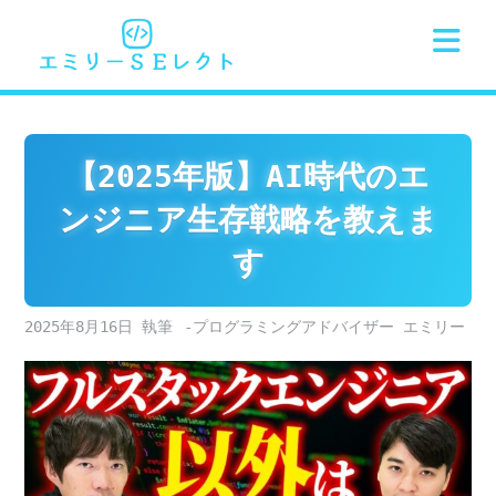
Skip
to
content
【2025年版】AI時代のエ
ンジニア生存戦略を教えま
す
2025年8月16日
-プログラミングアドバイザー エミリー