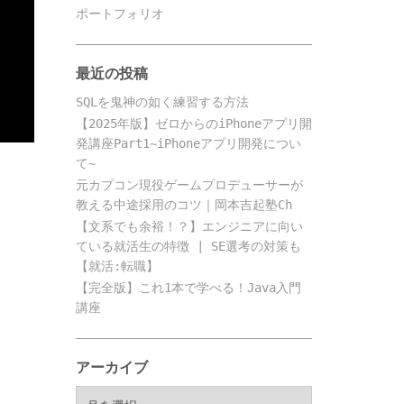
ポートフォリオ
最近の投稿
SQLを鬼神の如く練習する方法
【2025年版】ゼロからのiPhoneアプリ開
発講座Part1~iPhoneアプリ開発につい
て~
元カプコン現役ゲームプロデューサーが
教える中途採用のコツ｜岡本吉起塾Ch
【文系でも余裕！？】エンジニアに向い
ている就活生の特徴 | SE選考の対策も
【就活:転職】
【完全版】これ1本で学べる！Java入門
講座
アーカイブ
ア