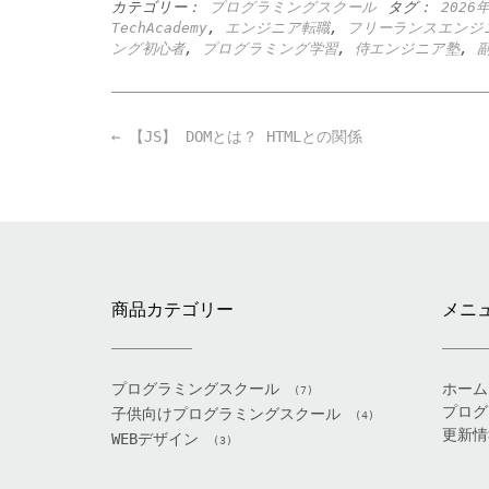
カテゴリー：
プログラミングスクール
タグ：
2026
TechAcademy
,
エンジニア転職
,
フリーランスエンジ
ング初心者
,
プログラミング学習
,
侍エンジニア塾
,
Post
←
【JS】 DOMとは？ HTMLとの関係
navigation
商品カテゴリー
メニ
プログラミングスクール
ホーム
(7)
プログ
子供向けプログラミングスクール
(4)
更新情
WEBデザイン
(3)