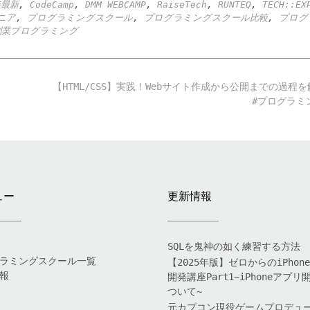
年最新
,
CodeCamp
,
DMM WEBCAMP
,
RaiseTech
,
RUNTEQ
,
TECH::EX
ニア
,
プログラミングスクール
,
プログラミングスクール比較
,
プログ
副業プログラミング
【HTML/CSS】実践！Webサイト作成から公開までの過程
#プログラ
ュー
更新情報
SQLを鬼神の如く練習する方法
ラミングスクール一覧
【2025年版】ゼロからのiPhon
報
開発講座Part1~iPhoneアプリ
ついて~
元カプコン現役ゲームプロデュ