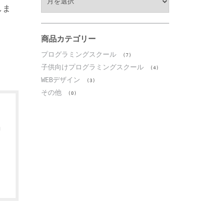
ー
しま
カ
イ
ブ
商品カテゴリー
プログラミングスクール
(7)
子供向けプログラミングスクール
(4)
WEBデザイン
(3)
その他
(0)
動
ス