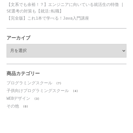
【文系でも余裕！？】エンジニアに向いている就活生の特徴 |
SE選考の対策も【就活:転職】
【完全版】これ1本で学べる！Java入門講座
アーカイブ
ア
ー
カ
イ
ブ
商品カテゴリー
プログラミングスクール
(7)
子供向けプログラミングスクール
(4)
WEBデザイン
(3)
その他
(0)