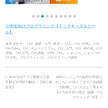
小学生向けプログラミング【テックキッズスクー
ル】
カテゴリー：
CSS 基礎・入門
タグ：
CSS
,
CSS HTML
,
CSS
YouTube
,
CSS チュートリアル
,
CSS 入門
,
CSS 初心者
,
CSS
講座
,
CSS入門
,
CSS講座
,
HTML CSS
,
しまぶー
,
しまぶーの
IT大学
,
プログラミング
,
プログラミング講座
Post
←
Androidアプリ開発の工程・
Webエンジニアの給料や年収ど
navigation
手順を5STEPで解説！【初心者
れくらいか知ってるの？未経験
必見】
で転職したい人はよく考えろ
【ひろゆき切り抜き 論破 プロ
グラミング SE】
→