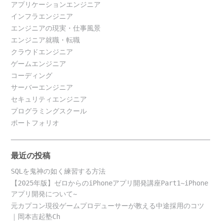
アプリケーションエンジニア
インフラエンジニア
エンジニアの現実・仕事風景
エンジニア就職・転職
クラウドエンジニア
ゲームエンジニア
コーディング
サーバーエンジニア
セキュリティエンジニア
プログラミングスクール
ポートフォリオ
最近の投稿
SQLを鬼神の如く練習する方法
【2025年版】ゼロからのiPhoneアプリ開発講座Part1~iPhone
アプリ開発について~
元カプコン現役ゲームプロデューサーが教える中途採用のコツ
｜岡本吉起塾Ch