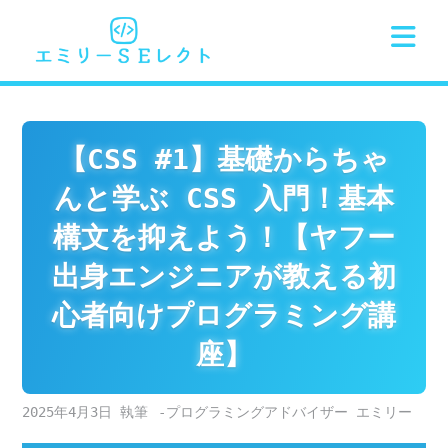
Skip
to
content
【CSS #1】基礎からちゃ
んと学ぶ CSS 入門！基本
構文を抑えよう！【ヤフー
出身エンジニアが教える初
心者向けプログラミング講
座】
2025年4月3日
-プログラミングアドバイザー エミリー