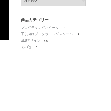
ー
カ
イ
ブ
商品カテゴリー
プログラミングスクール
(7)
子供向けプログラミングスクール
(4)
WEBデザイン
(3)
その他
(0)