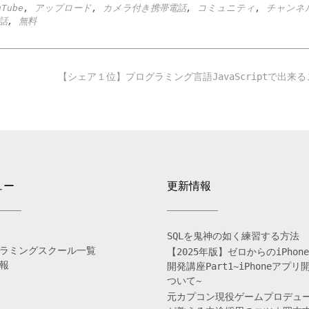
uTube
,
アップロード
,
カメラ付き携帯電話
,
コミュニティ
,
チャンネ
話
,
無料
【シェア１位】プログラミング言語JavaScriptで出来
ュー
更新情報
SQLを鬼神の如く練習する方法
ラミングスクール一覧
【2025年版】ゼロからのiPhon
報
開発講座Part1~iPhoneアプリ
ついて~
元カプコン現役ゲームプロデュ