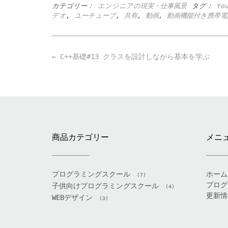
カテゴリー：
エンジニアの現実・仕事風景
タグ：
Yo
デオ
,
ユーチューブ
,
共有
,
動画
,
動画機能付き携帯電
Post
←
C++基礎#13 クラスを設計しながら基本を学ぶ
navigation
商品カテゴリー
メニ
プログラミングスクール
ホーム
(7)
プログ
子供向けプログラミングスクール
(4)
更新情
WEBデザイン
(3)