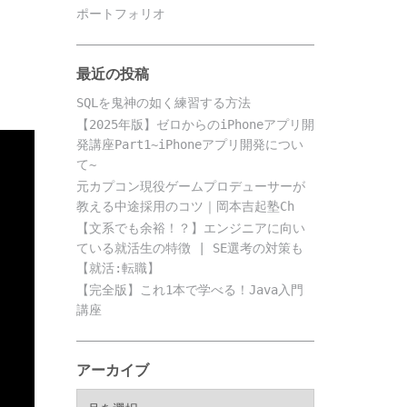
ポートフォリオ
最近の投稿
SQLを鬼神の如く練習する方法
【2025年版】ゼロからのiPhoneアプリ開
発講座Part1~iPhoneアプリ開発につい
て~
元カプコン現役ゲームプロデューサーが
教える中途採用のコツ｜岡本吉起塾Ch
【文系でも余裕！？】エンジニアに向い
ている就活生の特徴 | SE選考の対策も
【就活:転職】
【完全版】これ1本で学べる！Java入門
講座
アーカイブ
ア