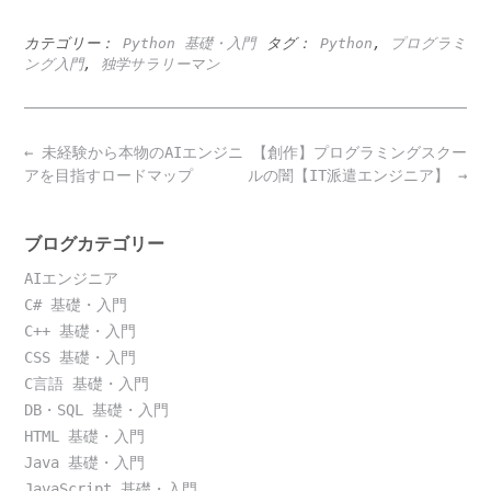
カテゴリー：
Python 基礎・入門
タグ：
Python
,
プログラミ
ング入門
,
独学サラリーマン
Post
←
未経験から本物のAIエンジニ
【創作】プログラミングスクー
navigation
アを目指すロードマップ
ルの闇【IT派遣エンジニア】
→
ブログカテゴリー
AIエンジニア
C# 基礎・入門
C++ 基礎・入門
CSS 基礎・入門
C言語 基礎・入門
DB・SQL 基礎・入門
HTML 基礎・入門
Java 基礎・入門
JavaScript 基礎・入門