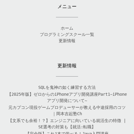
メニュー
ホーム
プログラミングスクール一覧
更新情報
更新情報
SQLを鬼神の如く練習する方法
【2025年版】ゼロからのiPhoneアプリ開発講座Part1~iPhone
アプリ開発について~
元カプコン現役ゲームプロデューサーが教える中途採用のコツ
｜岡本吉起塾Ch
【文系でも余裕！？】エンジニアに向いている就活生の特徴 |
SE選考の対策も【就活:転職】
【完全版】これ1本で学べる！Java入門講座