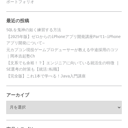
ポートフォリオ
最近の投稿
SQLを鬼神の如く練習する方法
【2025年版】ゼロからのiPhoneアプリ開発講座Part1~iPhone
アプリ開発について~
元カプコン現役ゲームプロデューサーが教える中途採用のコツ
｜岡本吉起塾Ch
【文系でも余裕！？】エンジニアに向いている就活生の特徴 |
SE選考の対策も【就活:転職】
【完全版】これ1本で学べる！Java入門講座
アーカイブ
ア
ー
カ
イ