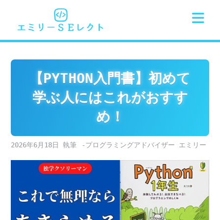
Skip
to
content
【PYTHON入門書】初めて
学ぶ人にはこれがおすす
め！
2026年6月18日
-プログラミングアドバイザー エミリー