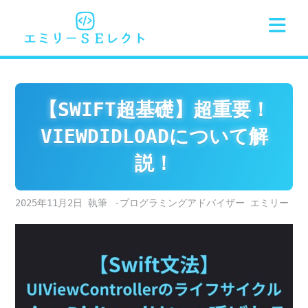
Skip
to
content
【SWIFT超基礎】超重要！
VIEWDIDLOADについて解
説！
2025年11月2日
-プログラミングアドバイザー エミリー