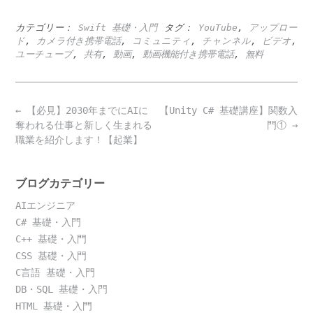
カテゴリー：
Swift 基礎・入門
タグ：
YouTube
,
アップロー
ド
,
カメラ付き携帯電話
,
コミュニティ
,
チャンネル
,
ビデオ
,
ユーチューブ
,
共有
,
動画
,
動画機能付き携帯電話
,
無料
Post
←
【必見】2030年までにAIに
【Unity C# 基礎講座】関数入
navigation
奪われる仕事と新しく生まれる
門①
→
職業を紹介します！【起業】
ブログカテゴリー
AIエンジニア
C# 基礎・入門
C++ 基礎・入門
CSS 基礎・入門
C言語 基礎・入門
DB・SQL 基礎・入門
HTML 基礎・入門