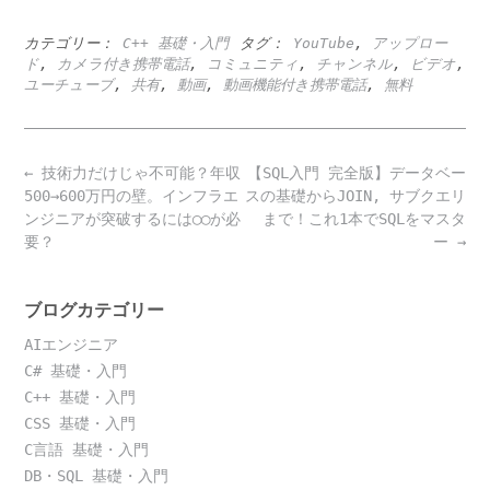
カテゴリー：
C++ 基礎・入門
タグ：
YouTube
,
アップロー
ド
,
カメラ付き携帯電話
,
コミュニティ
,
チャンネル
,
ビデオ
,
ユーチューブ
,
共有
,
動画
,
動画機能付き携帯電話
,
無料
Post
←
技術力だけじゃ不可能？年収
【SQL入門 完全版】データベー
navigation
500→600万円の壁。インフラエ
スの基礎からJOIN, サブクエリ
ンジニアが突破するには◯◯が必
まで！これ1本でSQLをマスタ
要？
ー
→
ブログカテゴリー
AIエンジニア
C# 基礎・入門
C++ 基礎・入門
CSS 基礎・入門
C言語 基礎・入門
DB・SQL 基礎・入門