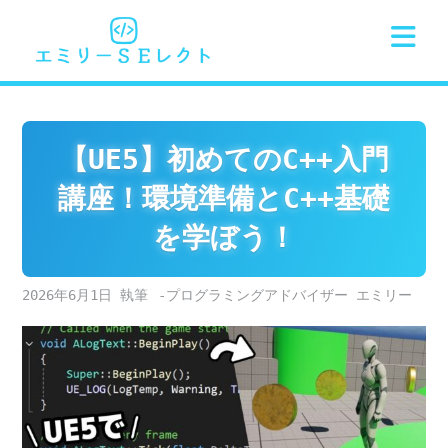
Skip
to
content
【UE5】初めてのC++入門
講座！環境準備とC++基礎
を学ぼう！
2026年6月1日
-プログラミングアドバイザー エミリー