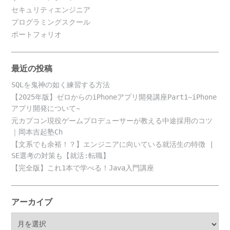
セキュリティエンジニア
プログラミングスクール
ポートフォリオ
最近の投稿
SQLを鬼神の如く練習する方法
【2025年版】ゼロからのiPhoneアプリ開発講座Part1~iPhone
アプリ開発について~
元カプコン現役ゲームプロデューサーが教える中途採用のコツ
｜岡本吉起塾Ch
【文系でも余裕！？】エンジニアに向いている就活生の特徴 |
SE選考の対策も【就活:転職】
【完全版】これ1本で学べる！Java入門講座
アーカイブ
ア
ー