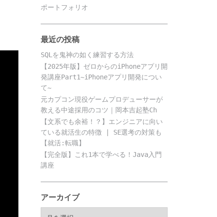
ポートフォリオ
最近の投稿
SQLを鬼神の如く練習する方法
【2025年版】ゼロからのiPhoneアプリ開
発講座Part1~iPhoneアプリ開発につい
て~
元カプコン現役ゲームプロデューサーが
教える中途採用のコツ｜岡本吉起塾Ch
【文系でも余裕！？】エンジニアに向い
ている就活生の特徴 | SE選考の対策も
【就活:転職】
【完全版】これ1本で学べる！Java入門
講座
アーカイブ
ア