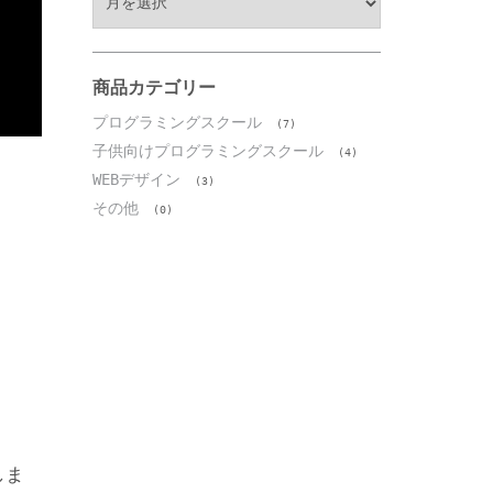
ー
カ
イ
ブ
商品カテゴリー
プログラミングスクール
(7)
子供向けプログラミングスクール
(4)
WEBデザイン
(3)
その他
(0)
しま