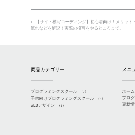
Post
←
【サイト模写コーディング】初心者向け！メリット
navigation
流れなどを解説！実際の模写をやるところまで。
商品カテゴリー
メニ
プログラミングスクール
ホーム
(7)
プログ
子供向けプログラミングスクール
(4)
更新情
WEBデザイン
(3)