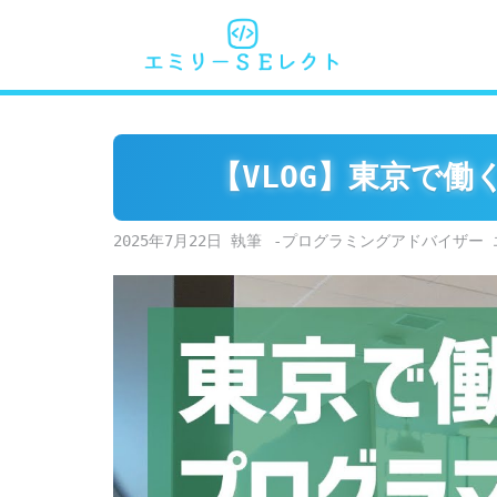
Skip
to
content
【VLOG】東京で
2025年7月22日
-プログラミングアドバイザー 