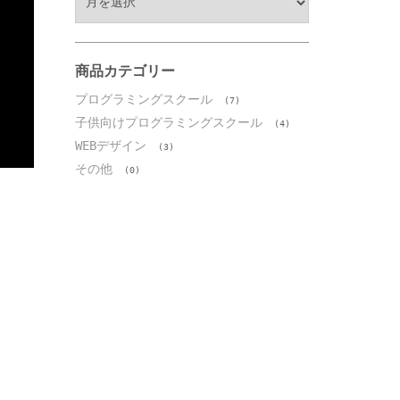
ー
カ
イ
ブ
商品カテゴリー
プログラミングスクール
(7)
子供向けプログラミングスクール
(4)
WEBデザイン
(3)
その他
(0)