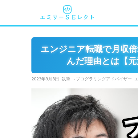
Skip
to
content
エンジニア転職で月収倍
んだ理由とは【元運
2023年9月8日
-プログラミングアドバイザー 