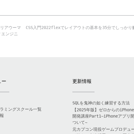
ャリアウーマ
CSS入門2022flexでレイアウトの基本を35分でしっか
エンジニ
ュー
更新情報
SQLを鬼神の如く練習する方法
ラミングスクール一覧
【2025年版】ゼロからのiPhon
報
開発講座Part1~iPhoneアプリ
ついて~
元カプコン現役ゲームプロデュ