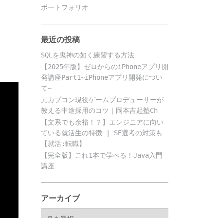
ポートフォリオ
最近の投稿
SQLを鬼神の如く練習する方法
【2025年版】ゼロからのiPhoneアプリ開
発講座Part1~iPhoneアプリ開発につい
て~
元カプコン現役ゲームプロデューサーが
教える中途採用のコツ｜岡本吉起塾Ch
【文系でも余裕！？】エンジニアに向い
ている就活生の特徴 | SE選考の対策も
【就活:転職】
【完全版】これ1本で学べる！Java入門
講座
アーカイブ
ア