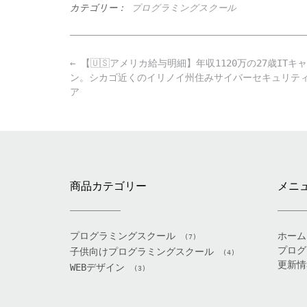
カテゴリー：
プログラミングスクール
Post
←
【🇺🇸アメリカ給与明細】年収1120万の27歳ITキ
navigation
ン。シカゴ近くのイリノイ州住みサイバーセキュリティ
ア
商品カテゴリー
メニ
プログラミングスクール
ホーム
(7)
プログ
子供向けプログラミングスクール
(4)
更新情
WEBデザイン
(3)