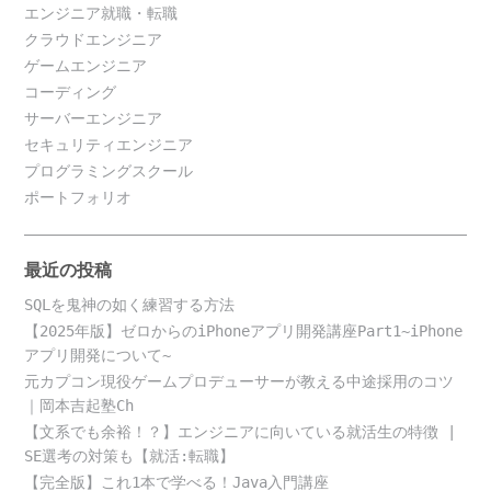
エンジニア就職・転職
クラウドエンジニア
ゲームエンジニア
コーディング
サーバーエンジニア
セキュリティエンジニア
プログラミングスクール
ポートフォリオ
最近の投稿
SQLを鬼神の如く練習する方法
【2025年版】ゼロからのiPhoneアプリ開発講座Part1~iPhone
アプリ開発について~
元カプコン現役ゲームプロデューサーが教える中途採用のコツ
｜岡本吉起塾Ch
【文系でも余裕！？】エンジニアに向いている就活生の特徴 |
SE選考の対策も【就活:転職】
【完全版】これ1本で学べる！Java入門講座