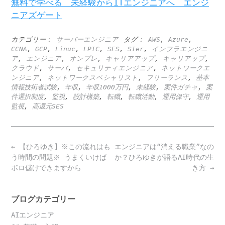
無料で学べる 未経験からITエンジニアへ エンジ
ニアズゲート
カテゴリー：
サーバーエンジニア
タグ：
AWS
,
Azure
,
CCNA
,
GCP
,
Linuc
,
LPIC
,
SES
,
SIer
,
インフラエンジニ
ア
,
エンジニア
,
オンプレ
,
キャリアアップ
,
キャリアップ
,
クラウド
,
サーバ
,
セキュリティエンジニア
,
ネットワークエ
ンジニア
,
ネットワークスペシャリスト
,
フリーランス
,
基本
情報技術者試験
,
年収
,
年収1000万円
,
未経験
,
案件ガチャ
,
案
件選択制度
,
監視
,
設計構築
,
転職
,
転職活動
,
運用保守
,
運用
監視
,
高還元SES
Post
←
【ひろゆき】※この流れはも
エンジニアは“消える職業”なの
navigation
う時間の問題※ うまくいけば
か？ひろゆきが語るAI時代の生
ボロ儲けできますから
き方
→
ブログカテゴリー
AIエンジニア