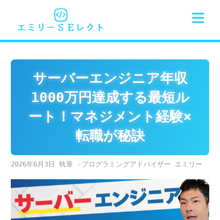
Skip
to
content
サーバーエンジニア年収
1000万円達成する最短ル
ート！マネジメント経験×
転職が秘訣
2026年6月3日
-プログラミングアドバイザー エミリー