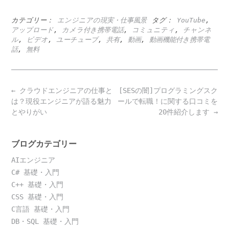
カテゴリー：
エンジニアの現実・仕事風景
タグ：
YouTube
,
アップロード
,
カメラ付き携帯電話
,
コミュニティ
,
チャンネ
ル
,
ビデオ
,
ユーチューブ
,
共有
,
動画
,
動画機能付き携帯電
話
,
無料
Post
←
クラウドエンジニアの仕事と
[SESの闇]プログラミングスク
navigation
は？現役エンジニアが語る魅力
ールで転職！に関する口コミを
とやりがい
20件紹介します
→
ブログカテゴリー
AIエンジニア
C# 基礎・入門
C++ 基礎・入門
CSS 基礎・入門
C言語 基礎・入門
DB・SQL 基礎・入門