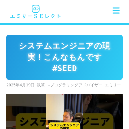
Skip
to
content
システムエンジニアの現
実！こんなもんです
#SEED
2025年4月19日
-プログラミングアドバイザー エミリー