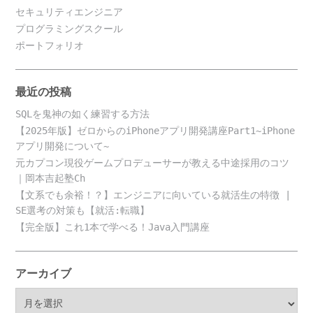
セキュリティエンジニア
プログラミングスクール
ポートフォリオ
最近の投稿
SQLを鬼神の如く練習する方法
【2025年版】ゼロからのiPhoneアプリ開発講座Part1~iPhone
アプリ開発について~
元カプコン現役ゲームプロデューサーが教える中途採用のコツ
｜岡本吉起塾Ch
【文系でも余裕！？】エンジニアに向いている就活生の特徴 |
SE選考の対策も【就活:転職】
【完全版】これ1本で学べる！Java入門講座
アーカイブ
ア
ー