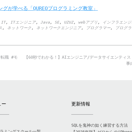
ングが学べる「QUREOプログラミング教室」
,
IT
,
ITエンジニア
,
Java
,
SE
,
UZUZ
,
webアプリ
,
インフラエンジ
ス
,
ネットワーク
,
ネットワークエンジニア
,
プログラマー
,
プログラ
転職 #モ
【60秒でわかる！】AIエンジニア/データサイエンティス
事
ュー
更新情報
SQLを鬼神の如く練習する方法
ラミングスクール一覧