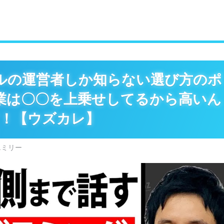
ルの運営者しか知らない選び方のポ
業は〇〇を上乗せしてるから高いん
！【ウズカレ】
エミリー