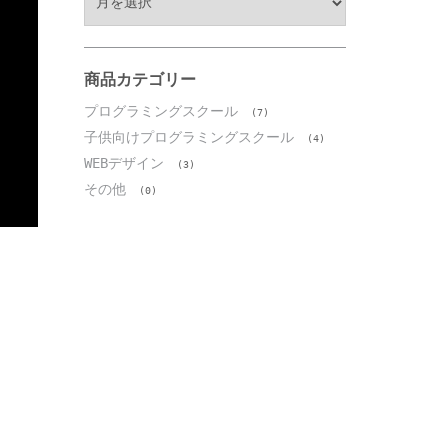
ー
カ
イ
ブ
商品カテゴリー
プログラミングスクール
(7)
子供向けプログラミングスクール
(4)
WEBデザイン
(3)
その他
(0)