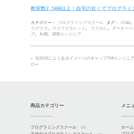
教室数2,500以上！自宅の近くでプログラミ
カテゴリー：
プログラミングスクール
タグ：
CCNA
ウズウズ
,
ウズウズカレッジ
,
ウズカレ
,
データベー
グ
,
転職
,
開発エンジニア
Post
←
社内SEによくあるイメージのギャップ🥺#エンジニア
navigation
ロー
商品カテゴリー
メニ
プログラミングスクール
ホーム
(7)
プログ