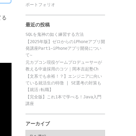
ポートフォリオ
てる
最近の投稿
SQLを鬼神の如く練習する方法
【2025年版】ゼロからのiPhoneアプリ開
発講座Part1~iPhoneアプリ開発につい
て~
元カプコン現役ゲームプロデューサーが
教える中途採用のコツ｜岡本吉起塾Ch
【文系でも余裕！？】エンジニアに向い
ている就活生の特徴 | SE選考の対策も
【就活:転職】
【完全版】これ1本で学べる！Java入門
講座
アーカイブ
ア