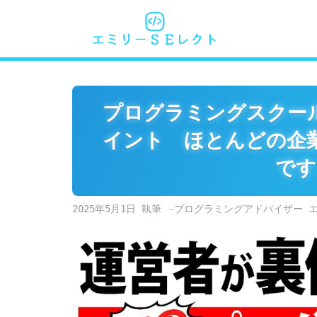
Skip
to
content
プログラミングスクー
イント ほとんどの企
です
2025年5月1日
-プログラミングアドバイザー 