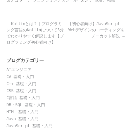
カテゴリー：
プログラミングスクール
タグ：
就活
,
転職
Post
←
Kotlinとは？｜プログラミ
【初心者向け】JavaScript –
navigation
ング言語のKotlinについて3分
Webデザインのコーディングを
でわかりやすく解説します【プ
ノーカット解説
→
ログラミング初心者向け】
ブログカテゴリー
AIエンジニア
C# 基礎・入門
C++ 基礎・入門
CSS 基礎・入門
C言語 基礎・入門
DB・SQL 基礎・入門
HTML 基礎・入門
Java 基礎・入門
JavaScript 基礎・入門