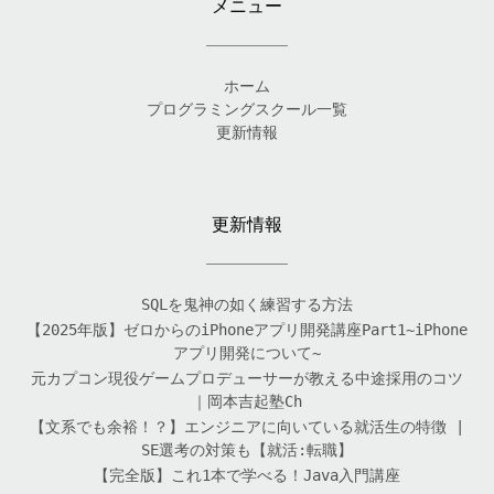
メニュー
ホーム
プログラミングスクール一覧
更新情報
更新情報
SQLを鬼神の如く練習する方法
【2025年版】ゼロからのiPhoneアプリ開発講座Part1~iPhone
アプリ開発について~
元カプコン現役ゲームプロデューサーが教える中途採用のコツ
｜岡本吉起塾Ch
【文系でも余裕！？】エンジニアに向いている就活生の特徴 |
SE選考の対策も【就活:転職】
【完全版】これ1本で学べる！Java入門講座