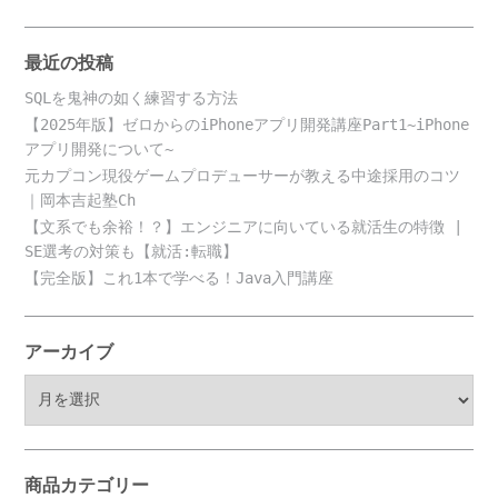
最近の投稿
SQLを鬼神の如く練習する方法
【2025年版】ゼロからのiPhoneアプリ開発講座Part1~iPhone
アプリ開発について~
元カプコン現役ゲームプロデューサーが教える中途採用のコツ
｜岡本吉起塾Ch
【文系でも余裕！？】エンジニアに向いている就活生の特徴 |
SE選考の対策も【就活:転職】
【完全版】これ1本で学べる！Java入門講座
アーカイブ
ア
ー
カ
イ
ブ
商品カテゴリー