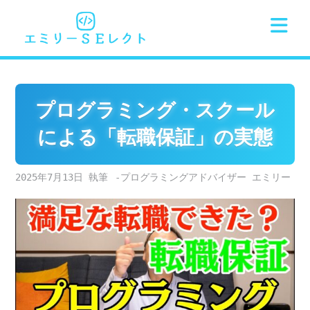
Skip
to
content
プログラミング・スクール
による「転職保証」の実態
2025年7月13日
-プログラミングアドバイザー エミリー