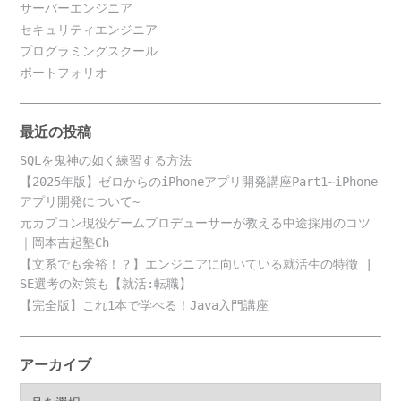
サーバーエンジニア
セキュリティエンジニア
プログラミングスクール
ポートフォリオ
最近の投稿
SQLを鬼神の如く練習する方法
【2025年版】ゼロからのiPhoneアプリ開発講座Part1~iPhone
アプリ開発について~
元カプコン現役ゲームプロデューサーが教える中途採用のコツ
｜岡本吉起塾Ch
【文系でも余裕！？】エンジニアに向いている就活生の特徴 |
SE選考の対策も【就活:転職】
【完全版】これ1本で学べる！Java入門講座
アーカイブ
ア