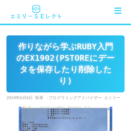
Skip
to
content
作りながら学ぶRUBY入門
のEX1902(PSTOREにデー
タを保存したり削除した
り)
2024年6月6日
-プログラミングアドバイザー エミリー