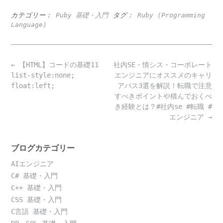
カテゴリー：
Puby 基礎・入門
タグ：
Ruby (Programming
Language)
Post
←
【HTML】コードの基礎11
社内SE・情シス・コーポレート
navigation
list-style:none;
エンジニアにオススメのキャリ
float:left;
アパス3選を解説！転職で注意
すべきポイントや積んでおくべ
き経験とは？#社内se #転職 #
エンジニア
→
ブログカテゴリー
AIエンジニア
C# 基礎・入門
C++ 基礎・入門
CSS 基礎・入門
C言語 基礎・入門