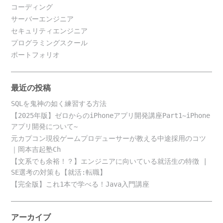
コーディング
サーバーエンジニア
セキュリティエンジニア
プログラミングスクール
ポートフォリオ
最近の投稿
SQLを鬼神の如く練習する方法
【2025年版】ゼロからのiPhoneアプリ開発講座Part1~iPhone
アプリ開発について~
元カプコン現役ゲームプロデューサーが教える中途採用のコツ
｜岡本吉起塾Ch
【文系でも余裕！？】エンジニアに向いている就活生の特徴 |
SE選考の対策も【就活:転職】
【完全版】これ1本で学べる！Java入門講座
アーカイブ