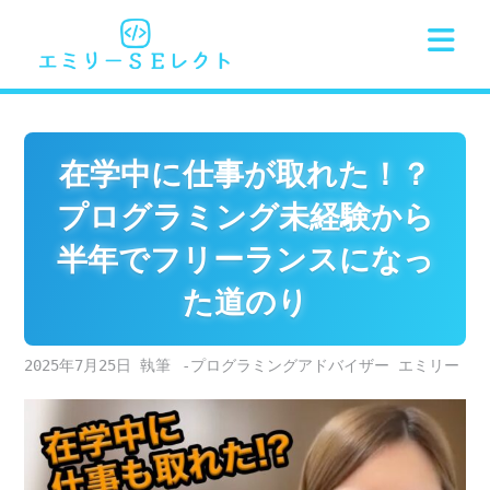
Skip
to
content
在学中に仕事が取れた！？
プログラミング未経験から
半年でフリーランスになっ
た道のり
2025年7月25日
-プログラミングアドバイザー エミリー