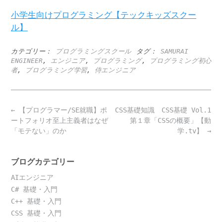
小学生向けプログラミング【テックキッズスクー
ル】
カテゴリー：
プログラミングスクール
タグ：
SAMURAI
ENGINEER
,
エンジニア
,
プログラミング
,
プログラミング初心
者
,
プログラミング学習
,
侍エンジニア
Post
←
【プログラマー/SE就職】ポ
CSS基礎知識 CSS基礎 Vol.1
navigation
ートフォリオ至上主義者はなぜ
第１章「CSSの概要」【動
「モテない」のか
学.tv】
→
ブログカテゴリー
AIエンジニア
C# 基礎・入門
C++ 基礎・入門
CSS 基礎・入門