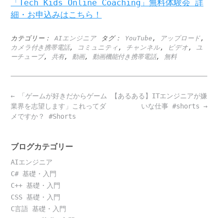
「Tech Kids Online Coaching」無料体験会 詳
細・お申込みはこちら！
カテゴリー：
AIエンジニア
タグ：
YouTube
,
アップロード
,
カメラ付き携帯電話
,
コミュニティ
,
チャンネル
,
ビデオ
,
ユ
ーチューブ
,
共有
,
動画
,
動画機能付き携帯電話
,
無料
Post
←
「ゲームが好きだからゲーム
【あるある】ITエンジニアが嫌
navigation
業界を志望します」これってダ
いな仕事 #shorts
→
メですか？ #Shorts
ブログカテゴリー
AIエンジニア
C# 基礎・入門
C++ 基礎・入門
CSS 基礎・入門
C言語 基礎・入門