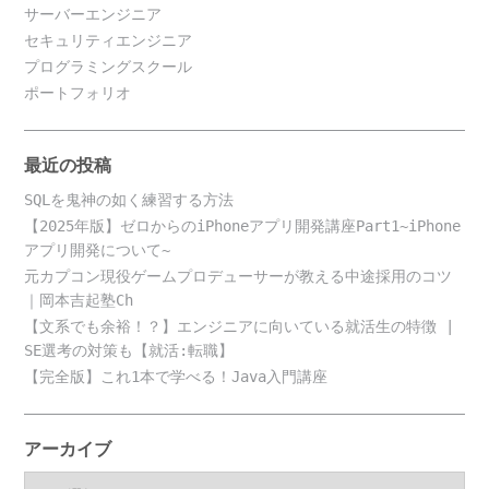
サーバーエンジニア
セキュリティエンジニア
プログラミングスクール
ポートフォリオ
最近の投稿
SQLを鬼神の如く練習する方法
【2025年版】ゼロからのiPhoneアプリ開発講座Part1~iPhone
アプリ開発について~
元カプコン現役ゲームプロデューサーが教える中途採用のコツ
｜岡本吉起塾Ch
【文系でも余裕！？】エンジニアに向いている就活生の特徴 |
SE選考の対策も【就活:転職】
【完全版】これ1本で学べる！Java入門講座
アーカイブ
ア