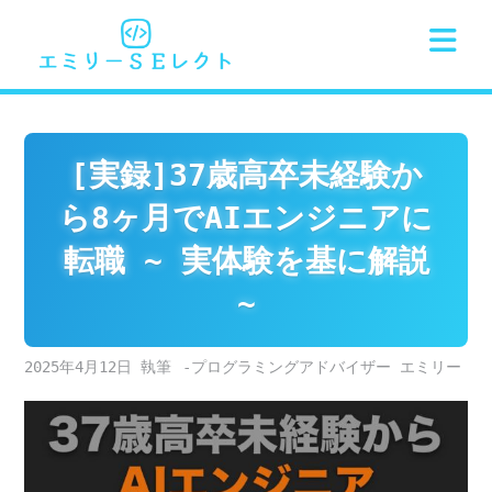
Skip
to
content
[実録]37歳高卒未経験か
ら8ヶ月でAIエンジニアに
転職 ~ 実体験を基に解説
~
2025年4月12日
-プログラミングアドバイザー エミリー