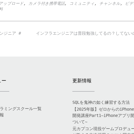
アップロード
,
カメラ付き携帯電話
,
コミュニティ
,
チャンネル
,
ビデ
料
ンジニア #
インフラエンジニアは普段勉強してるの？してな
ュー
更新情報
SQLを鬼神の如く練習する方法
ラミングスクール一覧
【2025年版】ゼロからのiPhon
報
開発講座Part1~iPhoneアプリ
ついて~
元カプコン現役ゲームプロデュ