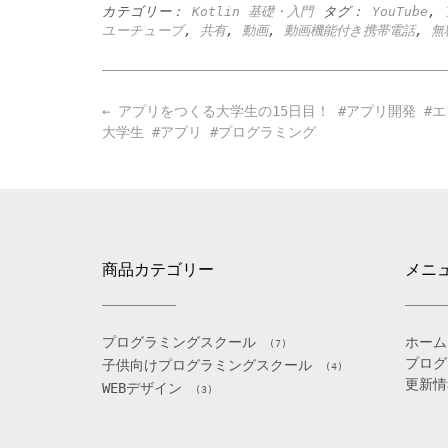
カテゴリー：
Kotlin 基礎・入門
タグ：
YouTube
,
ユーチューブ
,
共有
,
動画
,
動画機能付き携帯電話
,
無
Post
←
アプリをつくる大学生の15日目！ #アプリ開発 #エ
navigation
大学生 #アプリ #プログラミング
商品カテゴリー
メニ
プログラミングスクール
ホーム
(7)
プログ
子供向けプログラミングスクール
(4)
更新情
WEBデザイン
(3)