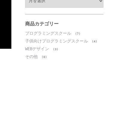
ー
カ
イ
ブ
商品カテゴリー
プログラミングスクール
(7)
子供向けプログラミングスクール
(4)
WEBデザイン
(3)
その他
(0)