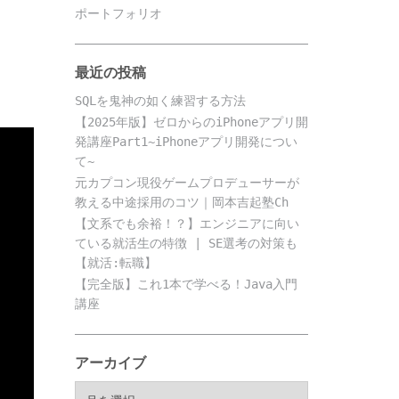
ポートフォリオ
最近の投稿
SQLを鬼神の如く練習する方法
【2025年版】ゼロからのiPhoneアプリ開
発講座Part1~iPhoneアプリ開発につい
て~
元カプコン現役ゲームプロデューサーが
教える中途採用のコツ｜岡本吉起塾Ch
【文系でも余裕！？】エンジニアに向い
ている就活生の特徴 | SE選考の対策も
【就活:転職】
【完全版】これ1本で学べる！Java入門
講座
アーカイブ
ア