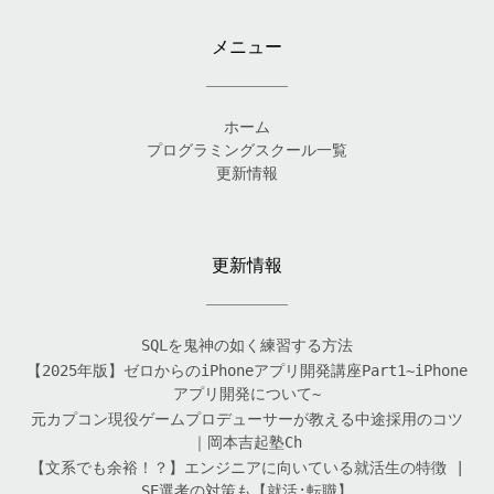
メニュー
ホーム
プログラミングスクール一覧
更新情報
更新情報
SQLを鬼神の如く練習する方法
【2025年版】ゼロからのiPhoneアプリ開発講座Part1~iPhone
アプリ開発について~
元カプコン現役ゲームプロデューサーが教える中途採用のコツ
｜岡本吉起塾Ch
【文系でも余裕！？】エンジニアに向いている就活生の特徴 |
SE選考の対策も【就活:転職】