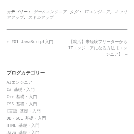
カテゴリー：
ゲームエンジニア
タグ：
ITエンジニア
,
キャリ
アアップ
,
スキルアップ
Post
←
#01 JavaScript入門
【就活】未経験フリーターから
navigation
ITエンジニアになる方法【エン
ジニア】
→
ブログカテゴリー
AIエンジニア
C# 基礎・入門
C++ 基礎・入門
CSS 基礎・入門
C言語 基礎・入門
DB・SQL 基礎・入門
HTML 基礎・入門
Java 基礎・入門