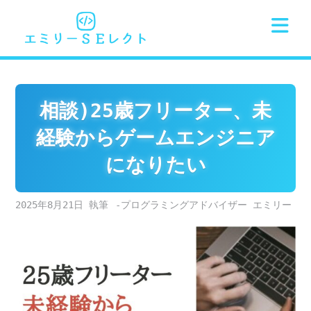
Skip
to
content
相談)25歳フリーター、未
経験からゲームエンジニア
になりたい
2025年8月21日
-プログラミングアドバイザー エミリー