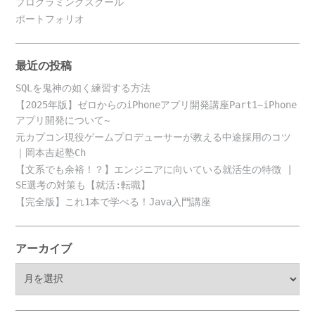
プログラミングスクール
ポートフォリオ
最近の投稿
SQLを鬼神の如く練習する方法
【2025年版】ゼロからのiPhoneアプリ開発講座Part1~iPhone
アプリ開発について~
元カプコン現役ゲームプロデューサーが教える中途採用のコツ
｜岡本吉起塾Ch
【文系でも余裕！？】エンジニアに向いている就活生の特徴 |
SE選考の対策も【就活:転職】
【完全版】これ1本で学べる！Java入門講座
アーカイブ
ア
ー
カ