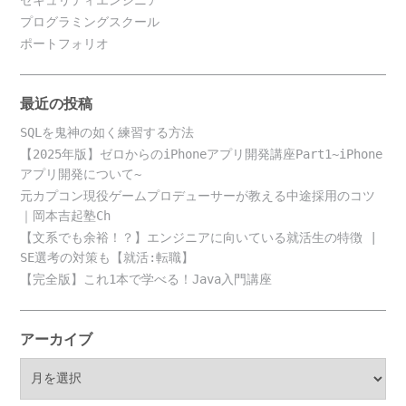
プログラミングスクール
ポートフォリオ
最近の投稿
SQLを鬼神の如く練習する方法
【2025年版】ゼロからのiPhoneアプリ開発講座Part1~iPhone
アプリ開発について~
元カプコン現役ゲームプロデューサーが教える中途採用のコツ
｜岡本吉起塾Ch
【文系でも余裕！？】エンジニアに向いている就活生の特徴 |
SE選考の対策も【就活:転職】
【完全版】これ1本で学べる！Java入門講座
アーカイブ
ア
ー