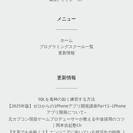
(3)
メニュー
ホーム
プログラミングスクール一覧
更新情報
更新情報
SQLを鬼神の如く練習する方法
【2025年版】ゼロからのiPhoneアプリ開発講座Part1~iPhone
アプリ開発について~
元カプコン現役ゲームプロデューサーが教える中途採用のコツ
｜岡本吉起塾Ch
【文系でも余裕！？】エンジニアに向いている就活生の特徴 |