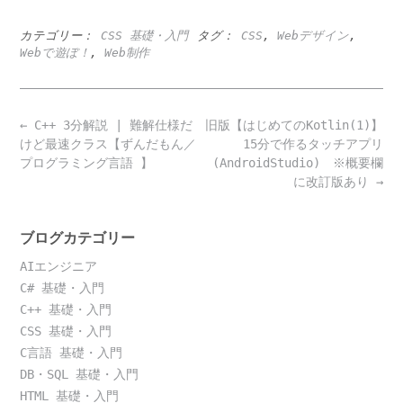
カテゴリー：
CSS 基礎・入門
タグ：
CSS
,
Webデザイン
,
Webで遊ぼ！
,
Web制作
Post
←
C++ 3分解説 | 難解仕様だ
旧版【はじめてのKotlin(1)】
navigation
けど最速クラス【ずんだもん／
15分で作るタッチアプリ
プログラミング言語 】
(AndroidStudio) ※概要欄
に改訂版あり
→
ブログカテゴリー
AIエンジニア
C# 基礎・入門
C++ 基礎・入門
CSS 基礎・入門
C言語 基礎・入門
DB・SQL 基礎・入門
HTML 基礎・入門