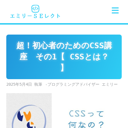
Skip
to
content
超！初心者のためのCSS講
座 その1【 CSSとは？
】
2025年5月4日
-プログラミングアドバイザー エミリー