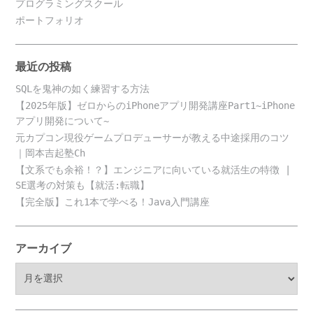
プログラミングスクール
ポートフォリオ
最近の投稿
SQLを鬼神の如く練習する方法
【2025年版】ゼロからのiPhoneアプリ開発講座Part1~iPhone
アプリ開発について~
元カプコン現役ゲームプロデューサーが教える中途採用のコツ
｜岡本吉起塾Ch
【文系でも余裕！？】エンジニアに向いている就活生の特徴 |
SE選考の対策も【就活:転職】
【完全版】これ1本で学べる！Java入門講座
アーカイブ
ア
ー
カ