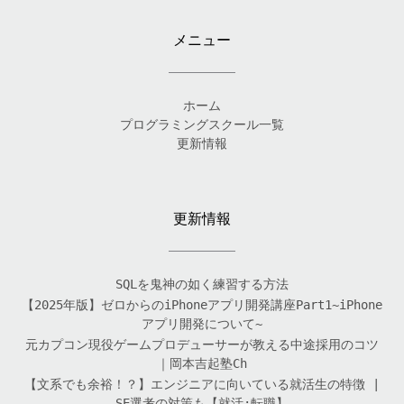
メニュー
ホーム
プログラミングスクール一覧
更新情報
更新情報
SQLを鬼神の如く練習する方法
【2025年版】ゼロからのiPhoneアプリ開発講座Part1~iPhone
アプリ開発について~
元カプコン現役ゲームプロデューサーが教える中途採用のコツ
｜岡本吉起塾Ch
【文系でも余裕！？】エンジニアに向いている就活生の特徴 |
SE選考の対策も【就活:転職】