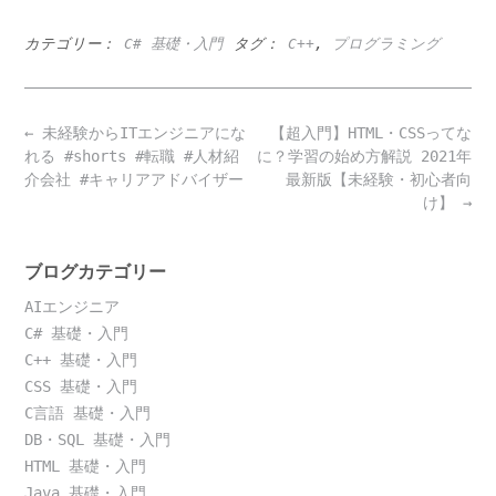
カテゴリー：
C# 基礎・入門
タグ：
C++
,
プログラミング
Post
←
未経験からITエンジニアにな
【超入門】HTML・CSSってな
navigation
れる #shorts #転職 #人材紹
に？学習の始め方解説 2021年
介会社 #キャリアアドバイザー
最新版【未経験・初心者向
け】
→
ブログカテゴリー
AIエンジニア
C# 基礎・入門
C++ 基礎・入門
CSS 基礎・入門
C言語 基礎・入門
DB・SQL 基礎・入門
HTML 基礎・入門
Java 基礎・入門