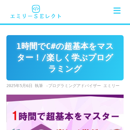
Skip
to
content
1時間でC#の超基本をマス
ター！/楽しく学ぶプログ
ラミング
2025年5月6日
-プログラミングアドバイザー エミリー