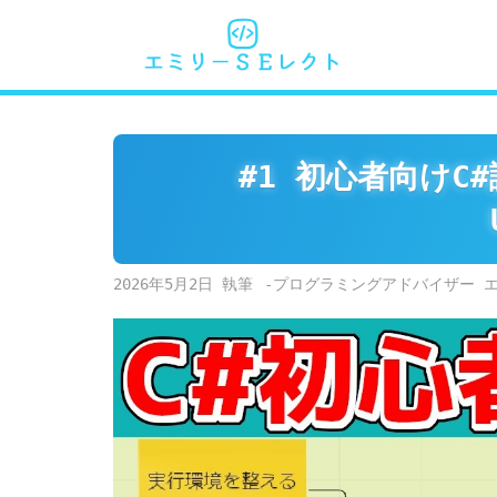
Skip
to
content
#1 初心者向けC
2026年5月2日
-プログラミングアドバイザー 