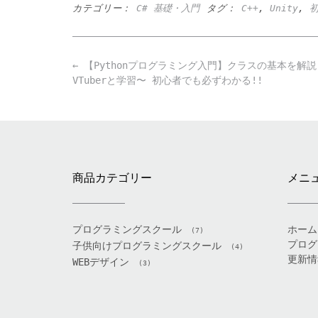
カテゴリー：
C# 基礎・入門
タグ：
C++
,
Unity
,
Post
←
【Pythonプログラミング入門】クラスの基本を解説
navigation
VTuberと学習〜 初心者でも必ずわかる!!
商品カテゴリー
メニ
プログラミングスクール
ホーム
(7)
プログ
子供向けプログラミングスクール
(4)
更新情
WEBデザイン
(3)