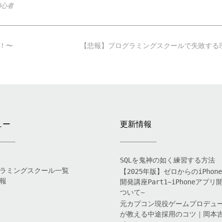
初心者
！〜
【悲報】プログラミングスクールで失敗す
ュー
更新情報
SQLを鬼神の如く練習する方法
ラミングスクール一覧
【2025年版】ゼロからのiPhon
報
開発講座Part1~iPhoneアプリ
ついて~
元カプコン現役ゲームプロデュ
が教える中途採用のコツ｜岡本