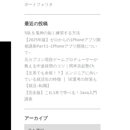
ポートフォリオ
最近の投稿
SQLを鬼神の如く練習する方法
【2025年版】ゼロからのiPhoneアプリ開
発講座Part1~iPhoneアプリ開発につい
て~
元カプコン現役ゲームプロデューサーが
教える中途採用のコツ｜岡本吉起塾Ch
【文系でも余裕！？】エンジニアに向い
ている就活生の特徴 | SE選考の対策も
【就活:転職】
【完全版】これ1本で学べる！Java入門
講座
アーカイブ
ア