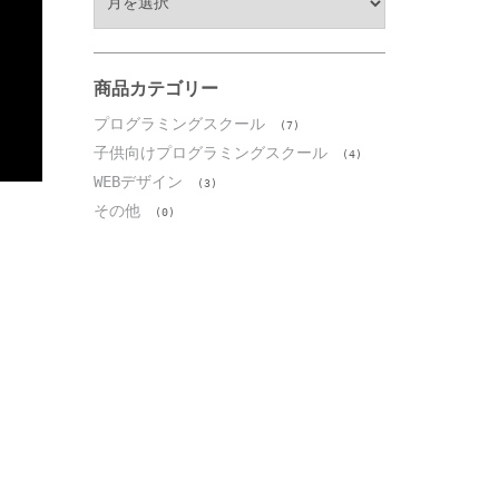
ー
カ
イ
ブ
商品カテゴリー
プログラミングスクール
(7)
子供向けプログラミングスクール
(4)
WEBデザイン
(3)
その他
(0)