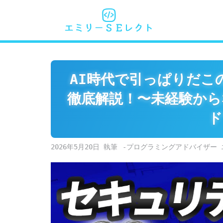
Skip
to
content
AI時代で引っぱりだ
徹底解説！〜未経験から
ド
2026年5月20日
-プログラミングアドバイザー 