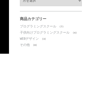
ー
カ
イ
ブ
商品カテゴリー
プログラミングスクール
(7)
子供向けプログラミングスクール
(4)
WEBデザイン
(3)
その他
(0)