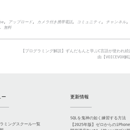
be
,
アップロード
,
カメラ付き携帯電話
,
コミュニティ
,
チャンネル
,
無料
【プログラミング解説】ずんだもんと学ぶC言語が使われ続
由【VOICEVOX
ュー
更新情報
SQLを鬼神の如く練習する方法
ラミングスクール一覧
【2025年版】ゼロからのiPhon