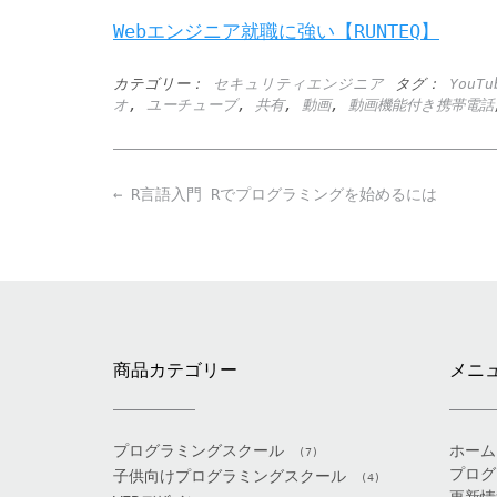
Webエンジニア就職に強い【RUNTEQ】
カテゴリー：
セキュリティエンジニア
タグ：
YouTu
オ
,
ユーチューブ
,
共有
,
動画
,
動画機能付き携帯電話
Post
←
R言語入門 Rでプログラミングを始めるには
navigation
商品カテゴリー
メニ
プログラミングスクール
ホーム
(7)
プログ
子供向けプログラミングスクール
(4)