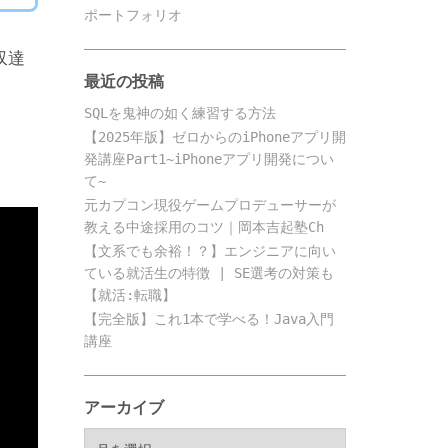
ポートフォリオ
収達
最近の投稿
SQLを鬼神の如く練習する方法
【2025年版】ゼロからのiPhoneアプリ開
発講座Part1~iPhoneアプリ開発につい
て~
元カプコン現役ゲームプロデューサーが
教える中途採用のコツ｜岡本吉起塾Ch
【文系でも余裕！？】エンジニアに向い
ている就活生の特徴 | SE選考の対策も
【就活:転職】
【完全版】これ1本で学べる！Java入門
講座
アーカイブ
ア