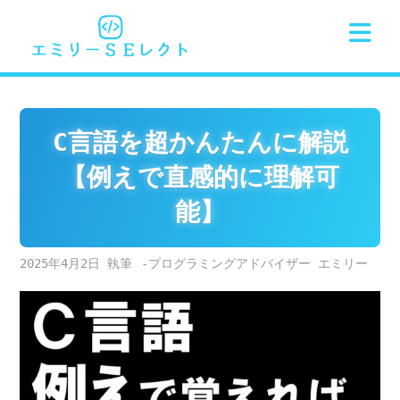
Skip
to
content
C言語を超かんたんに解説
【例えで直感的に理解可
能】
2025年4月2日
-プログラミングアドバイザー エミリー