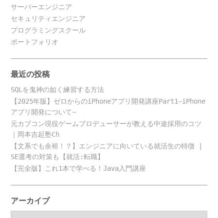
サーバーエンジニア
セキュリティエンジニア
プログラミングスクール
ポートフォリオ
最近の投稿
SQLを鬼神の如く練習する方法
【2025年版】ゼロからのiPhoneアプリ開発講座Part1~iPhone
アプリ開発について~
元カプコン現役ゲームプロデューサーが教える中途採用のコツ
｜岡本吉起塾Ch
【文系でも余裕！？】エンジニアに向いている就活生の特徴 |
SE選考の対策も【就活:転職】
【完全版】これ1本で学べる！Java入門講座
アーカイブ
ア