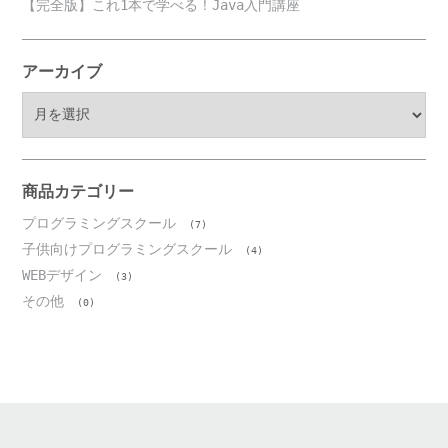
【完全版】これ1本で学べる！Java入門講座
アーカイブ
ア
ー
カ
イ
ブ
商品カテゴリー
プログラミングスクール
(7)
子供向けプログラミングスクール
(4)
WEBデザイン
(3)
その他
(0)