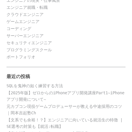
エンジニアの現実・仕事風景
エンジニア就職・転職
クラウドエンジニア
ゲームエンジニア
コーディング
サーバーエンジニア
セキュリティエンジニア
プログラミングスクール
ポートフォリオ
最近の投稿
SQLを鬼神の如く練習する方法
【2025年版】ゼロからのiPhoneアプリ開発講座Part1~iPhone
アプリ開発について~
元カプコン現役ゲームプロデューサーが教える中途採用のコツ
｜岡本吉起塾Ch
【文系でも余裕！？】エンジニアに向いている就活生の特徴 |
SE選考の対策も【就活:転職】