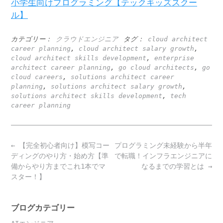
小学生向けプログラミング【テックキッズスクー
ル】
カテゴリー：
クラウドエンジニア
タグ：
cloud architect
career planning
,
cloud architect salary growth
,
cloud architect skills development
,
enterprise
architect career planning
,
go cloud architects
,
go
cloud careers
,
solutions architect career
planning
,
solutions architect salary growth
,
solutions architect skills development
,
tech
career planning
Post
←
【完全初心者向け】模写コー
プログラミング未経験から半年
navigation
ディングのやり方・始め方【準
で転職！インフラエンジニアに
備からやり方までこれ1本でマ
なるまでの学習とは
→
スター！】
ブログカテゴリー