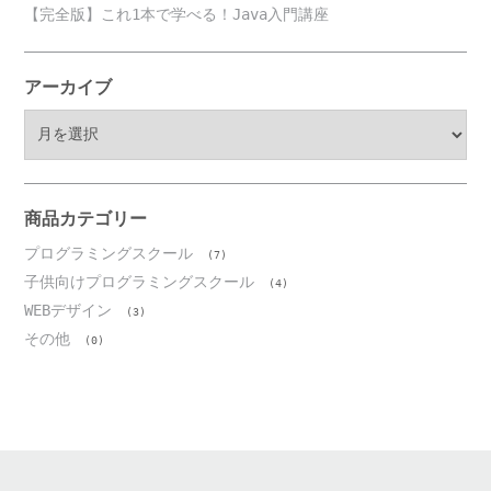
【完全版】これ1本で学べる！Java入門講座
アーカイブ
ア
ー
カ
イ
ブ
商品カテゴリー
プログラミングスクール
(7)
子供向けプログラミングスクール
(4)
WEBデザイン
(3)
その他
(0)