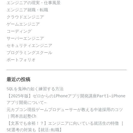
エンジニアの現実・仕事風景
エンジニア就職・転職
クラウドエンジニア
ゲームエンジニア
コーディング
サーバーエンジニア
セキュリティエンジニア
プログラミングスクール
ポートフォリオ
最近の投稿
SQLを鬼神の如く練習する方法
【2025年版】ゼロからのiPhoneアプリ開発講座Part1~iPhone
アプリ開発について~
元カプコン現役ゲームプロデューサーが教える中途採用のコツ
｜岡本吉起塾Ch
【文系でも余裕！？】エンジニアに向いている就活生の特徴 |
SE選考の対策も【就活:転職】