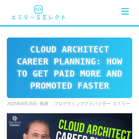
Skip
to
content
CLOUD ARCHITECT
CAREER PLANNING: HOW
TO GET PAID MORE AND
PROMOTED FASTER
2025年8月25日
-プログラミングアドバイザー エミリー