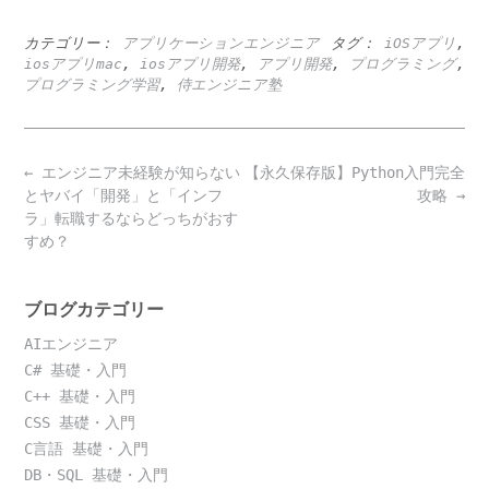
カテゴリー：
アプリケーションエンジニア
タグ：
iOSアプリ
,
iosアプリmac
,
iosアプリ開発
,
アプリ開発
,
プログラミング
,
プログラミング学習
,
侍エンジニア塾
Post
←
エンジニア未経験が知らない
【永久保存版】Python入門完全
navigation
とヤバイ「開発」と「インフ
攻略
→
ラ」転職するならどっちがおす
すめ？
ブログカテゴリー
AIエンジニア
C# 基礎・入門
C++ 基礎・入門
CSS 基礎・入門
C言語 基礎・入門
DB・SQL 基礎・入門