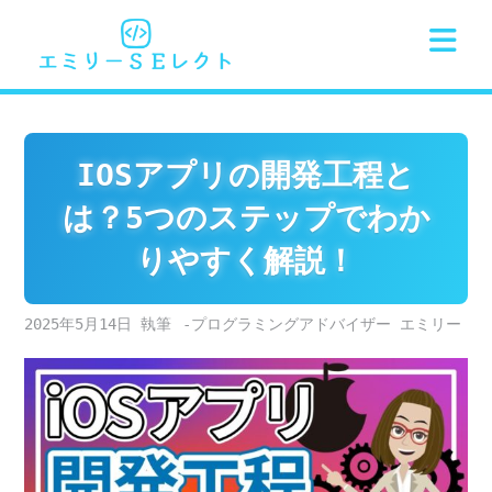
Skip
to
content
IOSアプリの開発工程と
は？5つのステップでわか
りやすく解説！
2025年5月14日
-プログラミングアドバイザー エミリー