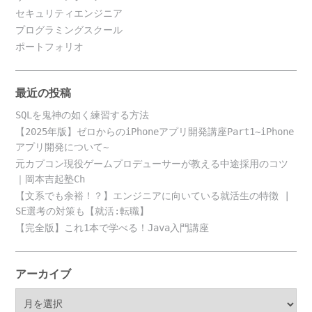
セキュリティエンジニア
プログラミングスクール
ポートフォリオ
最近の投稿
SQLを鬼神の如く練習する方法
【2025年版】ゼロからのiPhoneアプリ開発講座Part1~iPhone
アプリ開発について~
元カプコン現役ゲームプロデューサーが教える中途採用のコツ
｜岡本吉起塾Ch
【文系でも余裕！？】エンジニアに向いている就活生の特徴 |
SE選考の対策も【就活:転職】
【完全版】これ1本で学べる！Java入門講座
アーカイブ
ア
ー