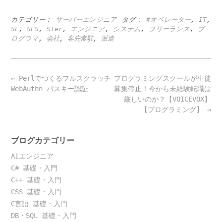
カテゴリー：
サーバーエンジニア
タグ：
#オペレーター
,
IT
,
SE
,
SES
,
SIer
,
エンジニア
,
システム
,
フリーランス
,
プ
ログラマ
,
会社
,
客先常駐
,
派遣
Post
←
Perlでつくるフルスクラッチ
プログラミングスクールが生徒
navigation
WebAuthn パスキー認証
募集停止！今から未経験転職は
厳しいのか？【VOICEVOX】
【プログラミング】
→
ブログカテゴリー
AIエンジニア
C# 基礎・入門
C++ 基礎・入門
CSS 基礎・入門
C言語 基礎・入門
DB・SQL 基礎・入門