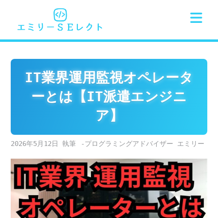
Skip
to
content
IT業界運用監視オペレータ
ーとは【IT派遣エンジニ
ア】
2026年5月12日
-プログラミングアドバイザー エミリー