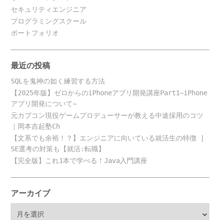
セキュリティエンジニア
プログラミングスクール
ポートフォリオ
最近の投稿
SQLを鬼神の如く練習する方法
【2025年版】ゼロからのiPhoneアプリ開発講座Part1~iPhone
アプリ開発について~
元カプコン現役ゲームプロデューサーが教える中途採用のコツ
｜岡本吉起塾Ch
【文系でも余裕！？】エンジニアに向いている就活生の特徴 |
SE選考の対策も【就活:転職】
【完全版】これ1本で学べる！Java入門講座
アーカイブ
ア
ー