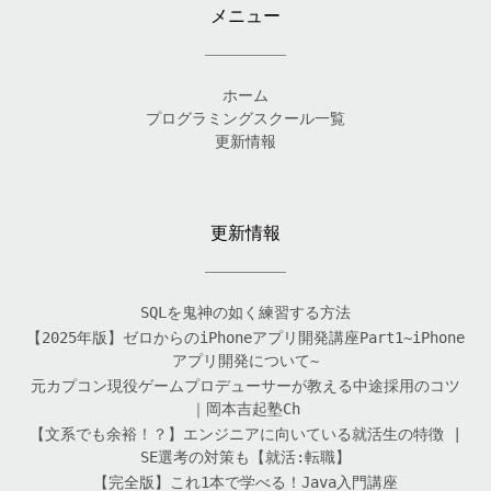
メニュー
ホーム
プログラミングスクール一覧
更新情報
更新情報
SQLを鬼神の如く練習する方法
【2025年版】ゼロからのiPhoneアプリ開発講座Part1~iPhone
アプリ開発について~
元カプコン現役ゲームプロデューサーが教える中途採用のコツ
｜岡本吉起塾Ch
【文系でも余裕！？】エンジニアに向いている就活生の特徴 |
SE選考の対策も【就活:転職】
【完全版】これ1本で学べる！Java入門講座