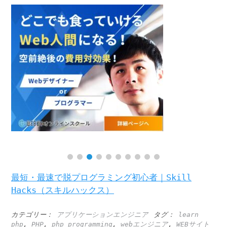
最短・最速で脱プログラミング初心者｜Skill
Hacks（スキルハックス）
カテゴリー：
アプリケーションエンジニア
タグ：
learn
php
,
PHP
,
php programming
,
webエンジニア
,
WEBサイト