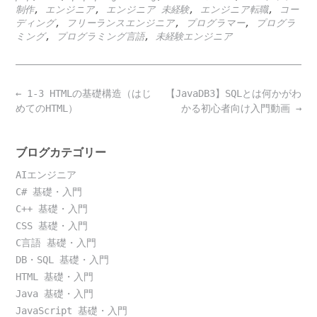
制作
,
エンジニア
,
エンジニア 未経験
,
エンジニア転職
,
コー
ディング
,
フリーランスエンジニア
,
プログラマー
,
プログラ
ミング
,
プログラミング言語
,
未経験エンジニア
Post
←
1-3 HTMLの基礎構造（はじ
【JavaDB3】SQLとは何かがわ
navigation
めてのHTML）
かる初心者向け入門動画
→
ブログカテゴリー
AIエンジニア
C# 基礎・入門
C++ 基礎・入門
CSS 基礎・入門
C言語 基礎・入門
DB・SQL 基礎・入門
HTML 基礎・入門
Java 基礎・入門
JavaScript 基礎・入門