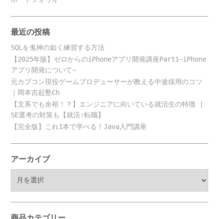
最近の投稿
SQLを鬼神の如く練習する方法
【2025年版】ゼロからのiPhoneアプリ開発講座Part1~iPhone
アプリ開発について~
元カプコン現役ゲームプロデューサーが教える中途採用のコツ
｜岡本吉起塾Ch
【文系でも余裕！？】エンジニアに向いている就活生の特徴 |
SE選考の対策も【就活:転職】
【完全版】これ1本で学べる！Java入門講座
アーカイブ
ア
ー
カ
イ
ブ
商品カテゴリー