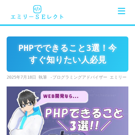
Skip
to
content
PHPでできること3選！今
すぐ知りたい人必見
2025年7月18日
-プログラミングアドバイザー エミリー