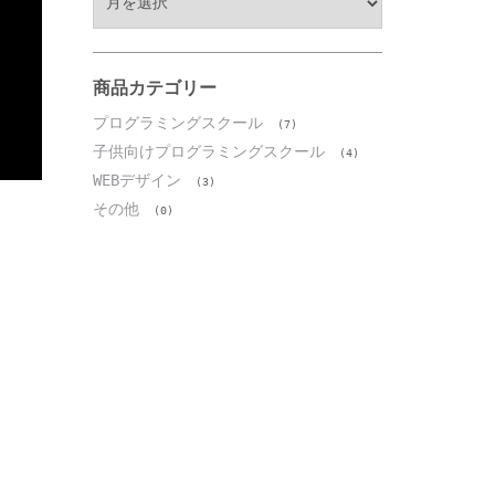
ー
カ
イ
ブ
商品カテゴリー
プログラミングスクール
(7)
子供向けプログラミングスクール
(4)
WEBデザイン
(3)
その他
(0)