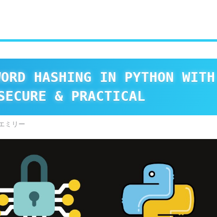
WORD HASHING IN PYTHON WITH
SECURE & PRACTICAL
エミリー