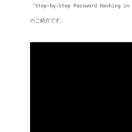
「Step‑by‑Step Password Hashing in
のご紹介です。