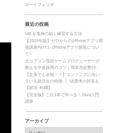
ポートフォリオ
最近の投稿
SQLを鬼神の如く練習する方法
【2025年版】ゼロからのiPhoneアプリ開
発講座Part1~iPhoneアプリ開発につい
て~
元カプコン現役ゲームプロデューサーが
教える中途採用のコツ｜岡本吉起塾Ch
【文系でも余裕！？】エンジニアに向い
ている就活生の特徴 | SE選考の対策も
【就活:転職】
【完全版】これ1本で学べる！Java入門
講座
アーカイブ
ア