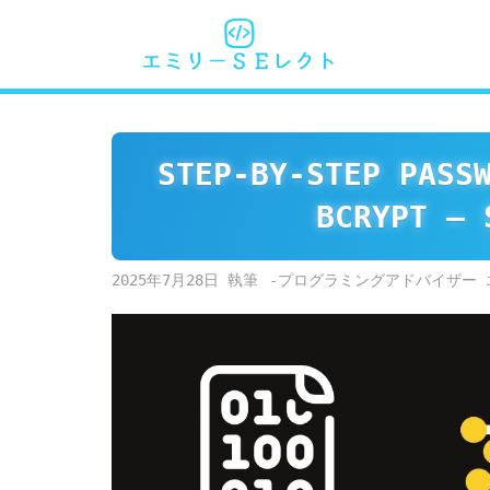
Skip
to
content
STEP‑BY‑STEP PASS
BCRYPT – 
2025年7月28日
-プログラミングアドバイザー 