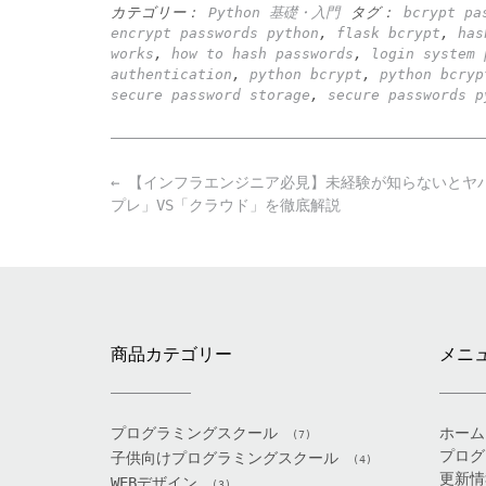
カテゴリー：
Python 基礎・入門
タグ：
bcrypt pa
encrypt passwords python
,
flask bcrypt
,
has
works
,
how to hash passwords
,
login system 
authentication
,
python bcrypt
,
python bcryp
secure password storage
,
secure passwords p
Post
←
【インフラエンジニア必見】未経験が知らないとヤ
navigation
プレ」VS「クラウド」を徹底解説
商品カテゴリー
メニ
プログラミングスクール
ホーム
(7)
プログ
子供向けプログラミングスクール
(4)
更新情
WEBデザイン
(3)