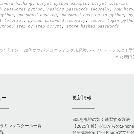
ssword hashing
,
bcrypt python example
,
bcrypt tutorial
,
h passwords python
,
hashing passwords securely
,
how bcry
python
,
password hashing
,
password hashing in python
,
py
t tutorial
,
python password security
,
secure login pytho
ython
,
step by step bcrypt
,
store hashed passwords
バイ「オン
20代ママがプログラミング未経験からフリーランスに！学
めた理由
ュー
更新情報
SQLを鬼神の如く練習する方法
ラミングスクール一覧
【2025年版】ゼロからのiPhon
報
開発講座Part1~iPhoneアプリ