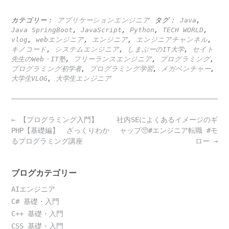
カテゴリー：
アプリケーションエンジニア
タグ：
Java
,
Java SpringBoot
,
JavaScript
,
Python
,
TECH WORLD
,
vlog
,
webエンジニア
,
エンジニア
,
エンジニアチャンネル
,
キノコード
,
システムエンジニア
,
しまぶーのIT大学
,
セイト
先生のWeb・IT塾
,
フリーランスエンジニア
,
プログラミング
,
プログラミング初学者
,
プログラミング学習
,
メガベンチャー
,
大学生VLOG
,
大学生エンジニア
Post
←
【プログラミング入門】
社内SEによくあるイメージのギ
navigation
PHP【基礎編】 ざっくりわか
ャップ🥺#エンジニア転職 #モ
るプログラミング講座
ロー
→
ブログカテゴリー
AIエンジニア
C# 基礎・入門
C++ 基礎・入門
CSS 基礎・入門