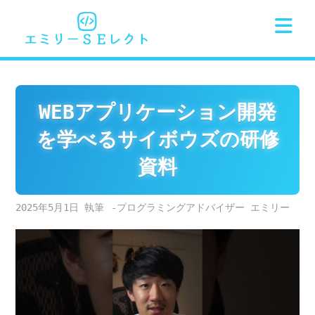
Skip
to
content
WEBアプリケーション開発
を学べるサイボウズの研修
資料
2025年5月1日
-プログラミングアドバイザー エミリー