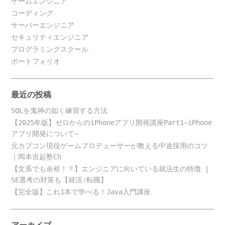
ゲームエンジニア
コーディング
サーバーエンジニア
セキュリティエンジニア
プログラミングスクール
ポートフォリオ
最近の投稿
SQLを鬼神の如く練習する方法
【2025年版】ゼロからのiPhoneアプリ開発講座Part1~iPhone
アプリ開発について~
元カプコン現役ゲームプロデューサーが教える中途採用のコツ
｜岡本吉起塾Ch
【文系でも余裕！？】エンジニアに向いている就活生の特徴 |
SE選考の対策も【就活:転職】
【完全版】これ1本で学べる！Java入門講座