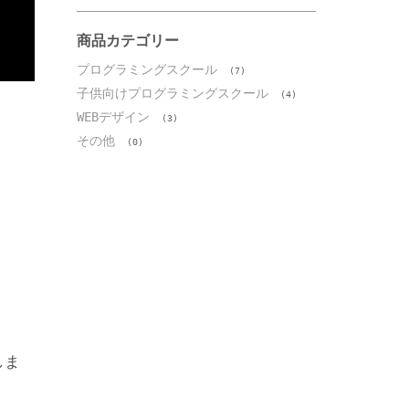
イ
ブ
商品カテゴリー
プログラミングスクール
(7)
子供向けプログラミングスクール
(4)
WEBデザイン
(3)
その他
(0)
しま