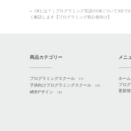
Post
←
C#とは？｜プログラミング言語のC#について3分で
navigation
く解説します【プログラミング初心者向け】
商品カテゴリー
メニ
プログラミングスクール
ホーム
(7)
プログ
子供向けプログラミングスクール
(4)
更新情
WEBデザイン
(3)