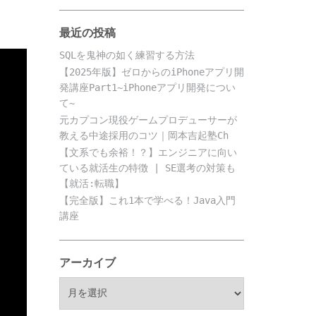
最近の投稿
SQLを鬼神の如く練習する方法
【2025年版】ゼロからのiPhoneアプリ開
発講座Part1~iPhoneアプリ開発につい
て~
元カプコン現役ゲームプロデューサーが
教える中途採用のコツ｜岡本吉起塾Ch
【文系でも余裕！？】エンジニアに向い
ている就活生の特徴 | SE選考の対策も
【就活:転職】
【完全版】これ1本で学べる！Java入門
講座
アーカイブ
ア
ー
カ