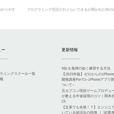
わかりやす
プログラミング言語どれぐらいできるか聞かれた時
ュー
更新情報
SQLを鬼神の如く練習する方法
ラミングスクール一覧
【2025年版】ゼロからのiPhon
報
開発講座Part1~iPhoneアプリ
ついて~
元カプコン現役ゲームプロデュ
が教える中途採用のコツ｜岡本
Ch
【文系でも余裕！？】エンジニ
いている就活生の特徴 | SE選